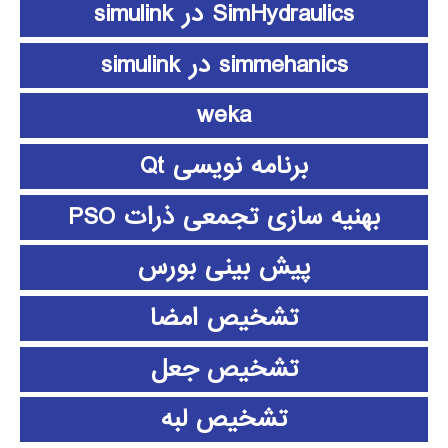
SimHydraulics در simulink
simmehanics در simulink
weka
برنامه نویسی Qt
بهنیه سازی تجمعی ذرات PSO
پیش بینی بورس
تشخیص امضا
تشخیص جعل
تشخیص لبه