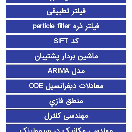
فیلتر تطبیقی
فیلتر ذره particle filter
کد SIFT
ماشین بردار پشتیبان
مدل ARIMA
معادلات دیفرانسیل ODE
منطق فازي
مهندسی کنترل
مهندسی مکانیک در سیمولینک