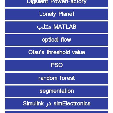
Digsilent PowerFactory
Lonely Planet
MATLAB متلب
optical flow
Otsu’s threshold value
PSO
random forest
segmentation
simElectronics در Simulink