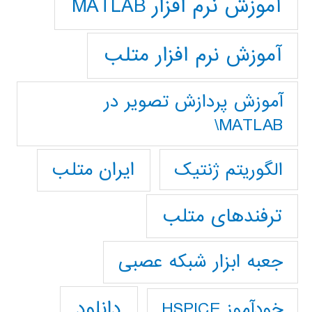
آموزش نرم افزار MATLAB
آموزش نرم افزار متلب
آموزش پردازش تصوير در
MATLAB\
ایران متلب
الگوریتم ژنتیک
ترفندهای متلب
جعبه ابزار شبکه عصبی
دانلود
خودآموز HSPICE