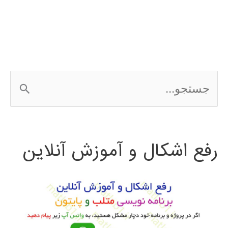
ج
س
ت
رفع اشکال و آموزش آنلاین
ج
و
ب
ر