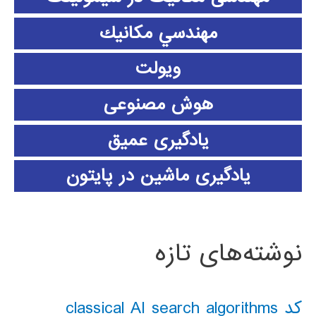
مهندسي مكانيك
ویولت
هوش مصنوعی
یادگیری عمیق
یادگیری ماشین در پایتون
نوشته‌های تازه
کد classical AI search algorithms