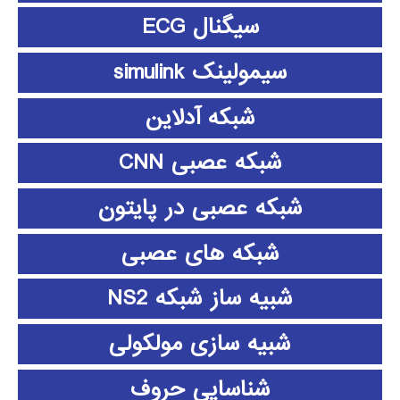
سیگنال ECG
سیمولینک simulink
شبکه آدلاین
شبکه عصبی CNN
شبکه عصبی در پایتون
شبکه های عصبی
شبیه ساز شبکه NS2
شبیه سازی مولکولی
شناسایی حروف