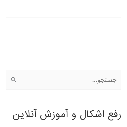
نوشتن
مقاله
مجله
ج
س
ت
رفع اشکال و آموزش آنلاین
ج
و