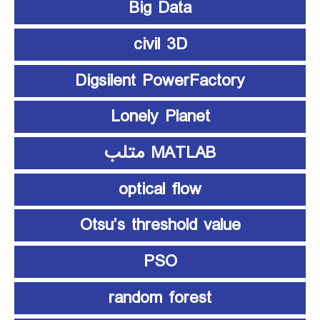
Big Data
civil 3D
Digsilent PowerFactory
Lonely Planet
MATLAB متلب
optical flow
Otsu’s threshold value
PSO
random forest