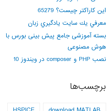
این کاراکتر چیست؟ 65279
معرفي يك سايت يادگيري زبان
بسته آموزشی جامع پیش بینی بورس با
هوش مصنوعی
نصب PHP و composer در ویندوز 10
برچسب‌ها
download MATLAB
HSPICE