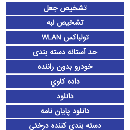
تشخیص جعل
تشخیص لبه
تولباکس WLAN
حد آستانه دسته بندی
خودرو بدون راننده
داده كاوي
دانلود
دانلود پايان نامه
دسته بندی کننده درختی