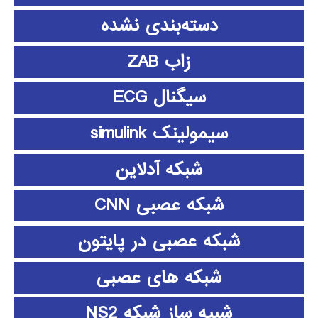
دسته‌بندی نشده
زاب ZAB
سیگنال ECG
سیمولینک simulink
شبکه آدلاین
شبکه عصبی CNN
شبکه عصبی در پایتون
شبکه های عصبی
شبیه ساز شبکه NS2