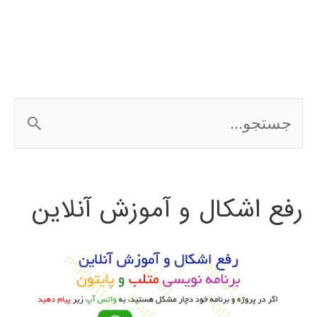
ج
س
ت
رفع اشکال و آموزش آنلاین
ج
و
ب
ر