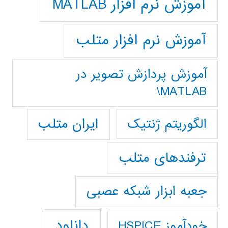
آموزش نرم افزار MATLAB
آموزش نرم افزار متلب
آموزش پردازش تصوير در
MATLAB\
ایران متلب
الگوریتم ژنتیک
ترفندهای متلب
جعبه ابزار شبکه عصبی
دانلود
خودآموز HSPICE