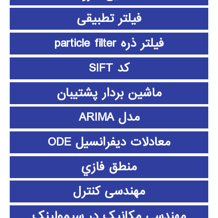
فیلتر تطبیقی
فیلتر ذره particle filter
کد SIFT
ماشین بردار پشتیبان
مدل ARIMA
معادلات دیفرانسیل ODE
منطق فازي
مهندسی کنترل
مهندسی مکانیک در سیمولینک