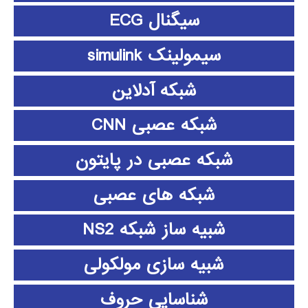
سیگنال ECG
سیمولینک simulink
شبکه آدلاین
شبکه عصبی CNN
شبکه عصبی در پایتون
شبکه های عصبی
شبیه ساز شبکه NS2
شبیه سازی مولکولی
شناسایی حروف