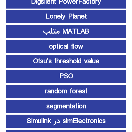
Digsilent PowerFactory
Lonely Planet
MATLAB متلب
optical flow
Otsu’s threshold value
PSO
random forest
segmentation
simElectronics در Simulink