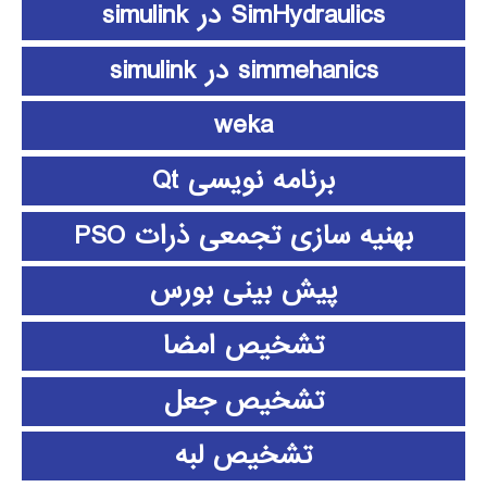
SimHydraulics در simulink
simmehanics در simulink
weka
برنامه نویسی Qt
بهنیه سازی تجمعی ذرات PSO
پیش بینی بورس
تشخیص امضا
تشخیص جعل
تشخیص لبه