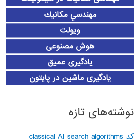
مهندسي مكانيك
ویولت
هوش مصنوعی
یادگیری عمیق
یادگیری ماشین در پایتون
نوشته‌های تازه
کد classical AI search algorithms