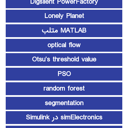
Digsilent PowerFactory
Lonely Planet
MATLAB متلب
optical flow
Otsu’s threshold value
PSO
random forest
segmentation
simElectronics در Simulink