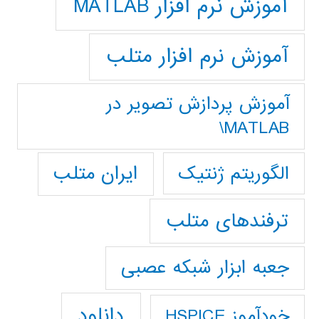
آموزش نرم افزار MATLAB
آموزش نرم افزار متلب
آموزش پردازش تصوير در
MATLAB\
ایران متلب
الگوریتم ژنتیک
ترفندهای متلب
جعبه ابزار شبکه عصبی
دانلود
خودآموز HSPICE