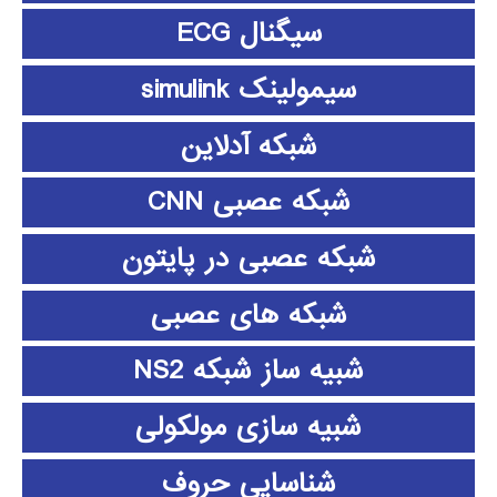
سیگنال ECG
سیمولینک simulink
شبکه آدلاین
شبکه عصبی CNN
شبکه عصبی در پایتون
شبکه های عصبی
شبیه ساز شبکه NS2
شبیه سازی مولکولی
شناسایی حروف