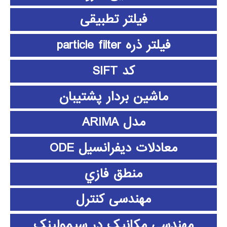
فیلتر تطبیقی
فیلتر ذره particle filter
کد SIFT
ماشین بردار پشتیبان
مدل ARIMA
معادلات دیفرانسیل ODE
منطق فازي
مهندسی کنترل
مهندسی مکانیک در سیمولینک