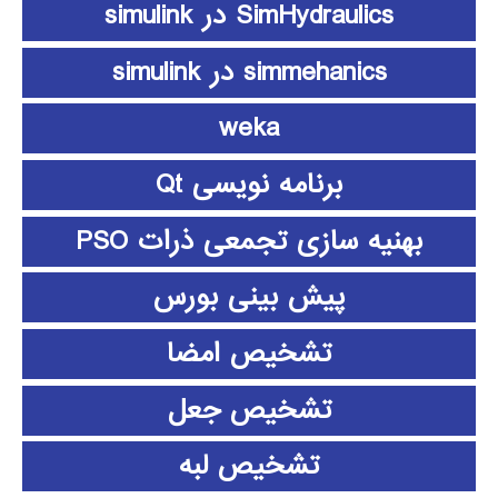
SimHydraulics در simulink
simmehanics در simulink
weka
برنامه نویسی Qt
بهنیه سازی تجمعی ذرات PSO
پیش بینی بورس
تشخیص امضا
تشخیص جعل
تشخیص لبه