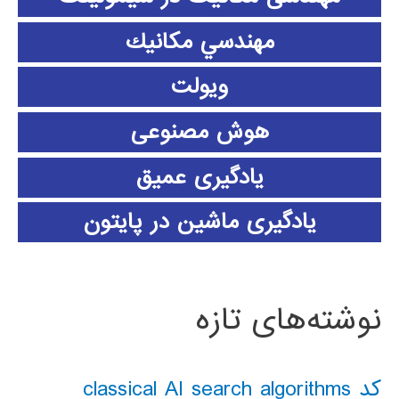
مهندسي مكانيك
ویولت
هوش مصنوعی
یادگیری عمیق
یادگیری ماشین در پایتون
نوشته‌های تازه
کد classical AI search algorithms