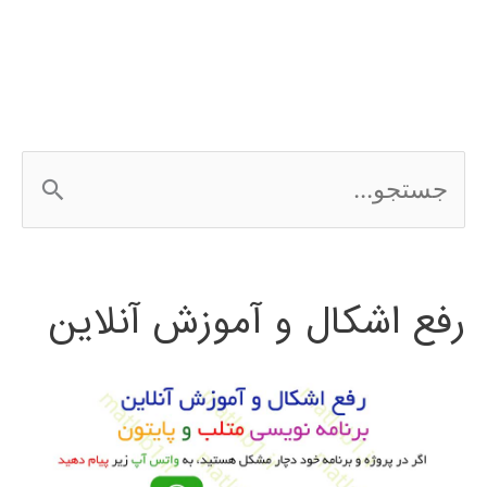
ج
س
ت
رفع اشکال و آموزش آنلاین
ج
و
ب
ر