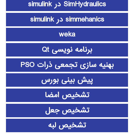
SimHydraulics در simulink
simmehanics در simulink
weka
برنامه نویسی Qt
بهنیه سازی تجمعی ذرات PSO
پیش بینی بورس
تشخیص امضا
تشخیص جعل
تشخیص لبه