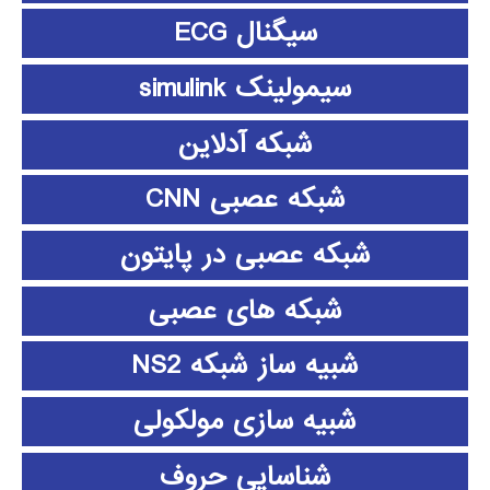
سیگنال ECG
سیمولینک simulink
شبکه آدلاین
شبکه عصبی CNN
شبکه عصبی در پایتون
شبکه های عصبی
شبیه ساز شبکه NS2
شبیه سازی مولکولی
شناسایی حروف