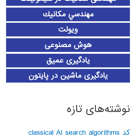
مهندسي مكانيك
ویولت
هوش مصنوعی
یادگیری عمیق
یادگیری ماشین در پایتون
نوشته‌های تازه
کد classical AI search algorithms