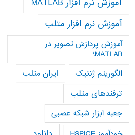
آموزش نرم افزار MATLAB
آموزش نرم افزار متلب
آموزش پردازش تصوير در
MATLAB\
ایران متلب
الگوریتم ژنتیک
ترفندهای متلب
جعبه ابزار شبکه عصبی
دانلود
خودآموز HSPICE