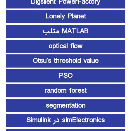
Digsilent PowerFactory
Lonely Planet
MATLAB متلب
optical flow
Otsu’s threshold value
PSO
random forest
segmentation
simElectronics در Simulink