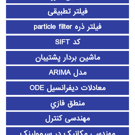
فیلتر تطبیقی
فیلتر ذره particle filter
کد SIFT
ماشین بردار پشتیبان
مدل ARIMA
معادلات دیفرانسیل ODE
منطق فازي
مهندسی کنترل
مهندسی مکانیک در سیمولینک