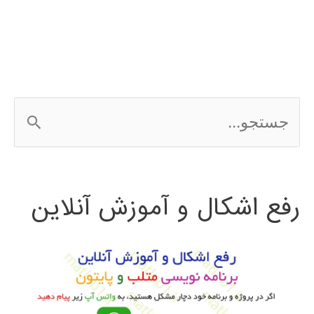
ج
س
ت
رفع اشکال و آموزش آنلاین
ج
و
ب
ر