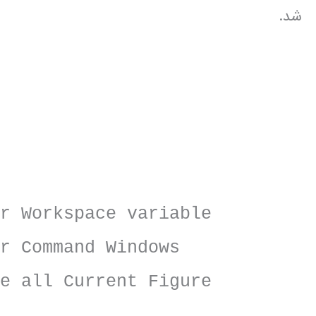
شد.
pace variable
nd Windows
 Current Figure