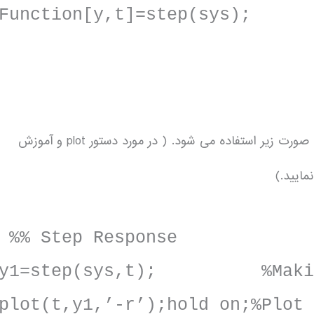
Function[y,t]=step(sys);
برای بدست آوردن پاسخ زمانی به ورودی پله از دستور step به صورت زیر استفاده می شود. ( در مورد دستور plot و آموزش
مایید.)
%% Step Response
y1=step(sys,t); %Making 
plot(t,y1,’-r’);hold on;%Plot