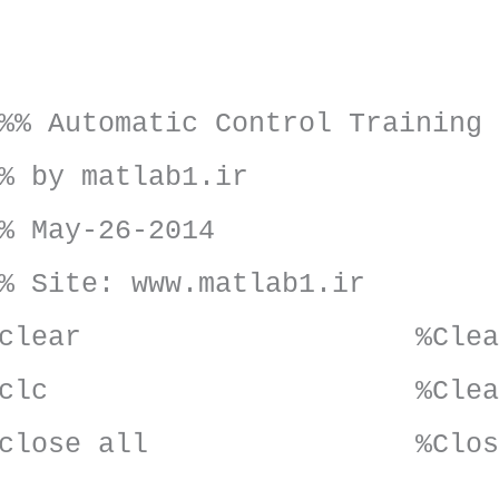
%% Automatic Control Training
% by matlab1.ir
% May-26-2014
% Site: www.matlab1.ir
clear %Clear Works
clc %Clear Comma
close all %Close all