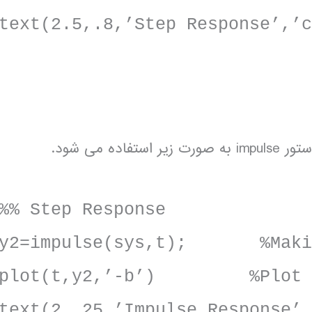
text(2.5,.8,’Step Response’,’
 می شود.
%% Step Response
y2=impulse(sys,t); %Making
plot(t,y2,’-b’) %Plot Im
text(2,.25,’Impulse Response’