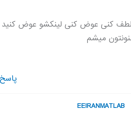
ه لطف کنی عوض کنی لینکشو عوض کنید
منونتون میشم
پاسخ
EEIRANMATLAB