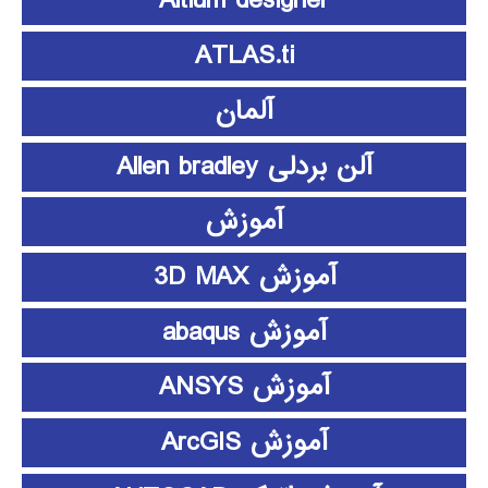
Altium designer
ATLAS.ti
آلمان
آلن بردلی Allen bradley
آموزش
آموزش 3D MAX
آموزش abaqus
آموزش ANSYS
آموزش ArcGIS