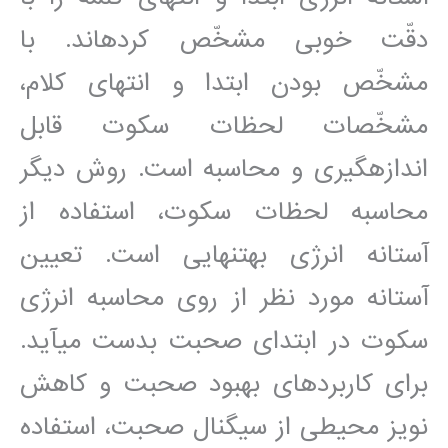
دقّت خوبی مشخّص کرده‎اند. با
مشخّص بودن ابتدا و انتهای کلام،
مشخّصات لحظات سکوت قابل
اندازه⁯گيری و محاسبه است. روش ديگر
محاسبه لحظات سکوت، استفاده از
آستانه انرژی به⁯تنهايی است. تعيين
آستانه مورد نظر از روی محاسبه انرژی
سکوت در ابتدای صحبت بدست مي‎آيد.
برای کاربردهای بهبود صحبت و کاهش
نويز محيطی از سيگنال صحبت، استفاده