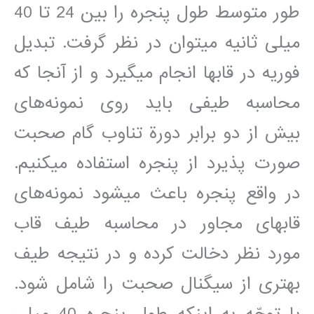
طور متوسط طول پنجره را بين 24 تا 40
ميلی ثانيه مي‎توان در نظر گرفت. تبديل
فوريه در قابها انجام مي‎گيرد و از آنجا که
محاسبه طيفی بايد روی نمونه‌های
بيش از دو برابر دورة تناوب گام صحبت
صورت پذيرد از پنجره استفاده مي‎کنيم.
در واقع پنجره باعث مي‎شود نمونه‌های
قابهای مجاور در محاسبه طيف قاب
مورد نظر دخالت کرده و در نتيجه طيف
بهتری از سيگنال صحبت را شامل شود.
با توجّه به اينکه طول پنجره 40 ميلی