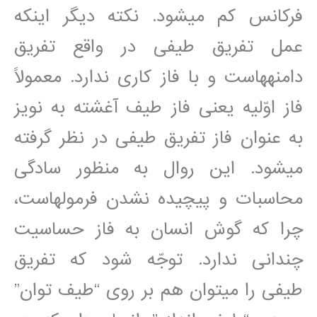
فرکانس کم مي‎شود. نکته ديگر اينکه
عمل تفريق طيفی در واقع تفريق
دامنه‎هاست و با فاز کاری ندارد. معمولاً
فاز اوّليه يعنی فاز طيف آغشته به نويز
به عنوان فاز تفريق طيفی در نظر گرفته
مي‎شود. اين روال به منظور سادگی
محاسبات و پيچيده نشدن فرمولهاست،
چرا که گوش انسان به فاز حساسيت
چندانی ندارد. توجّه شود که تفريق
طيفی را مي‎توان هم بر روی “طيف توان”