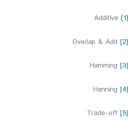
Additive
[1]
Overlap & Add
[2]
Hamming
[3]
Hanning
[4]
Trade-off
[5]