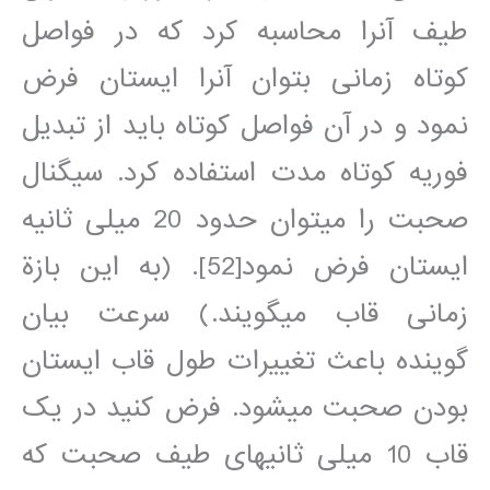
طيف آنرا محاسبه کرد که در فواصل
کوتاه زمانی بتوان آنرا ايستان فرض
نمود و در آن فواصل کوتاه بايد از تبديل
فوريه کوتاه مدت استفاده کرد. سيگنال
صحبت را مي‎توان حدود 20 ميلی ثانيه
ايستان فرض نمود[52]. (به اين بازة
زمانی قاب مي‎گويند.) سرعت بيان
گوينده باعث تغييرات طول قاب ايستان
بودن صحبت مي‎شود. فرض کنيد در يک
قاب 10 ميلی ثانيه⁯ای طيف صحبت که