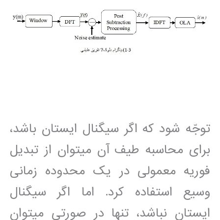
توجّه شود که اگر سيگنال ايستان باشد،
برای محاسبه طيف آن مي‎توان از تبديل
فوريه معمولی در يک محدوده زمانی
وسيع استفاده کرد. اما اگر سيگنال
ايستان نباشد، تنها در صورتی مي‎توان