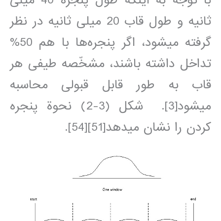
ثانيه و طول قاب 20 ميلی ثانيه در نظر
گرفته مي‎شود، اگر پنجره‌ها با هم 50%
تداخل داشته باشند، مشخّصه طيفی هر
قاب به طور قابل قبولی محاسبه
مي‎شود[3]. شکل (3-2) نحوة پنجره
کردن را نشان مي‎دهد[51][54].