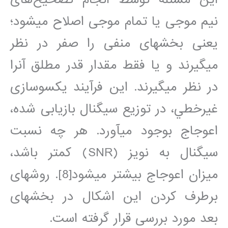
نيم موجی يا تمام موجی اصلاح مي‎شود؛
يعنی بخشهای منفی را صفر در نظر
مي‎گيرند و يا فقط مقدار قدر مطلق آنرا
در نظر مي‎گيرند. اين فرآيند يکسوسازی
غيرخطي، در توزيع سيگنال بازيابی شده،
اعوجاج بوجود مي‎آورد. هر چه نسبت
سيگنال به نويز (SNR) کمتر باشد،
ميزان اعوجاج بيشتر مي‎شود[8]. روشهای
برطرف کردن اين اشکال در بخشهای
بعد مورد بررسی قرار گرفته است.