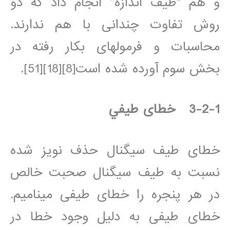
و هم “طيف اندازه” انجام داد که دو
روش تفاوت چندانی با هم ندارند.
محاسبات و فرمولهای بکار رفته در
بخش سوم آورده شده است[8][18][51].
3-2-1 خطای طيفي
خطای طيف سيگنال حذف نويز شده
نسبت به طيف سيگنال صحبت خالص
در هر پنجره را خطای طيفی مي‎ناميم.
خطای طيفی به دليل وجود خطا در