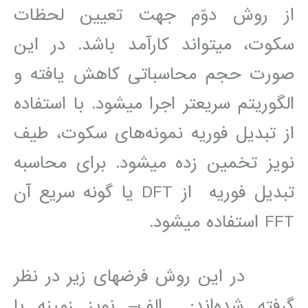
از روش دوّم جهت تعيين لحظات
سکوت، مي‎تواند کارآمد باشد. در اين
صورت حجم محاسباتی کاهش يافته و
الگوريتم سريعتر اجرا مي‎شود. با استفاده
از تبديل فوريه نمونه‌های سکوت، طيف
نويز تخمين زده مي‎شود. برای محاسبه
تبديل فوريه از DFT يا گونه سريع آن
FFT استفاده مي‎شود.
در اين روش فرضهای زير در نظر
گرفته شده‌اند: الف– نويز زمينه با