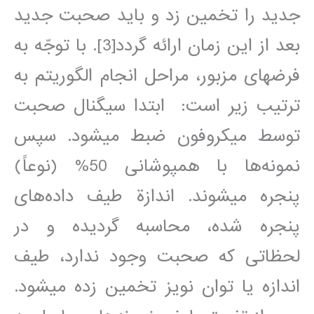
جديد را تخمين زد و بايد صحبت جديد
بعد از اين زمان ارائه گردد[3]. با توجّه به
فرضهای مزبور، مراحل انجام الگوريتم به
ترتيب زير است: ابتدا سيگنال صحبت
توسط ميکروفون ضبط مي‎شود. سپس
نمونه‌ها با همپوشانی 50% (نوعاً)
پنجره مي‎شوند. اندازة طيف داده‌های
پنجره شده، محاسبه گرديده و در
لحظاتی که صحبت وجود ندارد، طيف
اندازه يا توان نويز تخمين زده مي‎شود.