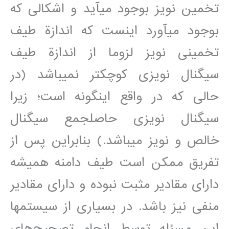
تخمين نويز بوجود مي‎آيد و اشکالی که
بوجود مي‎آورد اينست که اندازة طيف
تخمينی نويز لزوما از اندازة طيف
سيگنال نويزی کوچکتر نمي‎باشد (در
حالی که در واقع اينگونه است؛ زيرا
سيگنال نويزی حاصلجمع سيگنال
خالص و نويز مي‎باشد.) بنابراين پس از
تفريق ممکن است طيف دامنه هميشه
دارای مقادير مثبت نبوده و دارای مقادير
منفی نيز باشد. در بسياری از سيستمها
اين مسئله توسط انجام تصحيح‌های