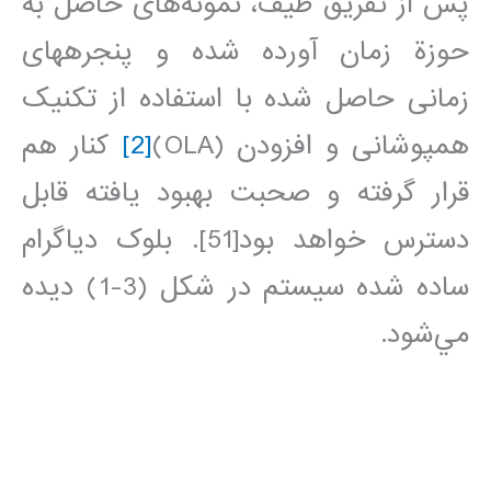
پس از تفريق طيف، نمونه‌های حاصل به
حوزة زمان آورده شده و پنجره⁯های
زمانی حاصل شده با استفاده از تکنيک
همپوشانی و افزودن (OLA)
[2]
کنار هم
قرار گرفته و صحبت بهبود يافته قابل
دسترس خواهد بود[51]. بلوک دياگرام
ساده شده سيستم در شکل (3-1) ديده
مي‌شود.