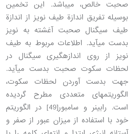
صحبت خالص، مي‎باشد. اين تخمين
بوسيله تفريق اندازة طيف نويز از اندازة
طيف سيگنال صحبت آغشته به نويز
بدست مي‎آيد. اطلاعات مربوط به طيف
نويز از روی اندازه⁯گيری سيگنال در
لحظات سکوت صحبت بدست مي‎آيد.
جهت بدست آوردن لحظات سکوت،
الگوريتمهای متعددی مطرح گرديده
است. رابينر و سامبور[49] در الگوريتم
خود با استفاده از ميزان عبور از صفر و
آستانه انرژی ابتدا و انتهای کلمه را با