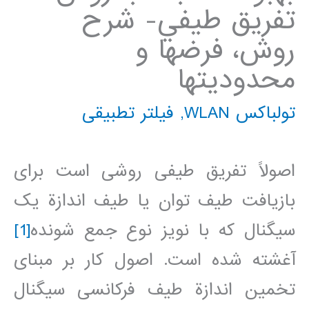
تفريق طيفي- شرح
روش، فرضها و
محدوديتها
تولباکس WLAN
,
فیلتر تطبیقی
اصولاً تفريق طيفی روشی است برای
بازيافت طيف توان يا طيف اندازة يک
سيگنال که با نويز نوع جمع شونده
[1]
آغشته شده است. اصول کار بر مبنای
تخمين اندازة طيف فرکانسی سيگنال