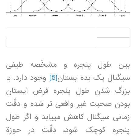
بين طول پنجره و مشخّصه طيفی
سيگنال يک بده-بستان
[5]
وجود دارد. با
بزرگ شدن طول پنجره فرض ايستان
بودن صحبت غير واقعی تر شده و دقّت
زمانی سيگنال کاهش مي‎يابد و اگر طول
پنجره کوچک شود، دقّت در حوزة