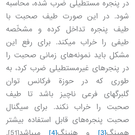
در پنجره مستطيلی ضرب شده، محاسبه
شود. در اين صورت طيف صحبت با
طيف پنجره تداخل کرده و مشخّصه
طيفی را خراب مي‎کند. برای رفع اين
مشکل بايد نمونه‌های زمانی صحبت را
در پنجره⁯ای غيرمستطيلی ضرب کرد، به
طوری که در حوزة فرکانس توان
گلبرگهای فرعی ناچيز باشد تا طيف
صحبت را خراب نکند. برای سيگنال
صحبت پنجره‌های قابل استفاده بيشتر
همينگ
[3]
و هنينگ
[4]
مي‎باشد[51].