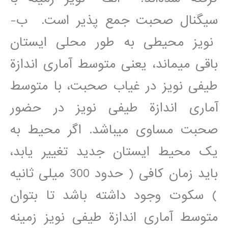
سيگنال صحبت جمع پذير است. ب-
نويز محيطی به طور محلی ايستان
باقی مي‎ماند، يعنی متوسط آماری اندازة
طيفی نويز در غياب صحبت، با متوسط
آماری اندازة طيفی نويز در حضور
صحبت مساوی مي‎باشد. اگر محيط به
يک محيط ايستان جديد تغيير يابد،
بايد زمان کافی ( حدود 300 ميلی ثانيه
) سکوت وجود داشته باشد تا بتوان
متوسط آماری اندازة طيفی نويز زمينه