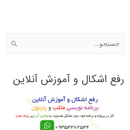
ج
س
ت
رفع اشکال و آموزش آنلاین
ج
و
ب
ر