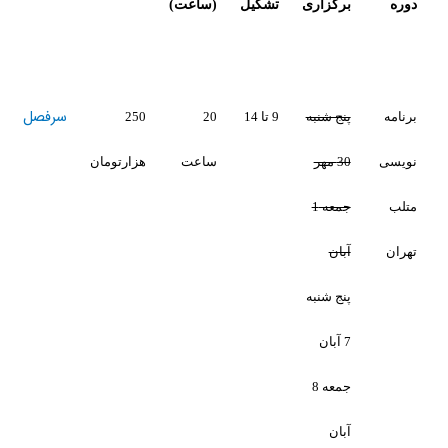
زاری
تشکیل
(ساعت)
ثبت
نام
سرفصل
شنبه
9 تا 14
20
250
ساعت
هزارتومان
جمعه 1
شنبه
جمعه 8