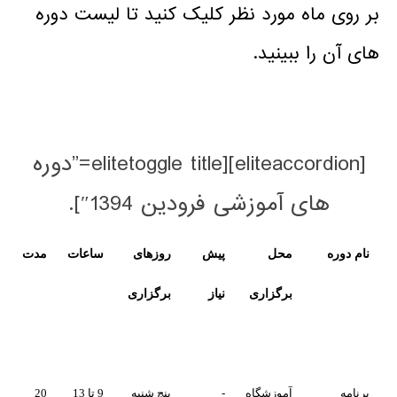
مورد نظر کلیک کنید تا لیست دوره
ینید.
[eliteaccordion][elitetoggle title=”دوره
موزشی فرودین 1394″].
محل
پیش
روزهای
ساعات
مدت
وضعیت
لینک
برگزاری
نیاز
برگزاری
ثبت
نام
آموزشگاه
-
پنج شنبه
9 تا 13
20
تکمیل
تکمیل