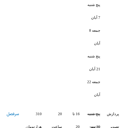
شنبه
جمعه 8
شنبه
جمعه 22
سرفصل
شنبه
16 تا
20
310
20
ساعت
هزارتومان