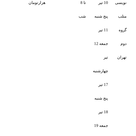
ثبت
تا 8
هزارتومان
نام
نبه
شب
برگزار
جمعه 12
نمي
شود
نبه
نبه
جمعه 19