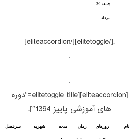
جمعه 30
.
.
[eliteaccordion][elitetoggle title=”دوره
آموزشی پاییز 1394″].
های
زمان
مدت
شهریه
سرفصل
لینک