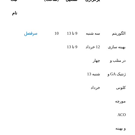
نام
سرفصل
ه شنبه
9 تا 13
10
1 خرداد
9 تا 13
هار
شنبه 13
رداد