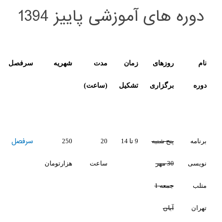
ی آموزشی پاییز 1394
های
زمان
مدت
شهریه
سرفصل
لینک
زاری
تشکیل
(ساعت)
ثبت
نام
سرفصل
شنبه
9 تا 14
20
250
ساعت
هزارتومان
جمعه 1