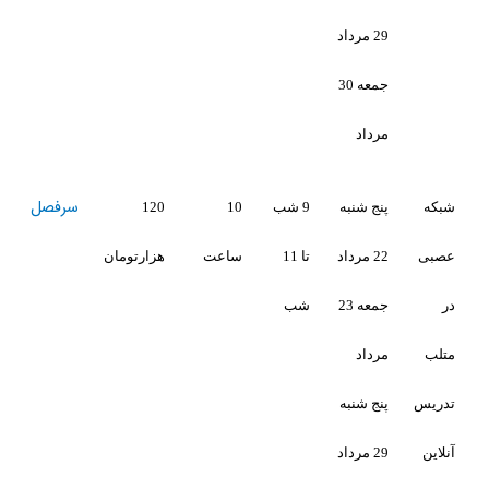
جمعه 30
سرفصل
لینک
نبه
9 شب
10
120
ثبت
تا 11
ساعت
هزارتومان
نام
جمعه 23
شب
نبه