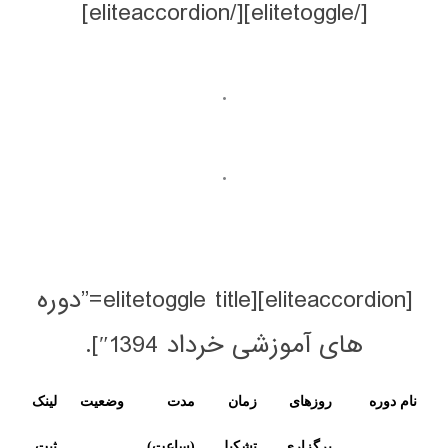
.
.
[eliteaccordion][elitetoggle title=”دوره
آموزشی خرداد 1394″].
وزهای
زمان
مدت
وضعیت
لینک
رگزاری
تشکیل
(ساعت)
ثبت