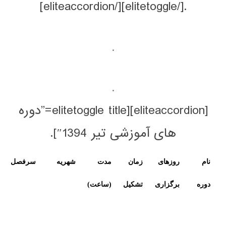
.
.
[eliteaccordion][elitetoggle title=”دوره
 آموزشی تیر 1394″].
ای
زمان
مدت
شهریه
سرفصل
لینک
اری
تشکیل
(ساعت)
ثبت
نام