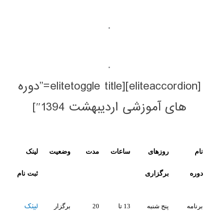
.
.
[eliteaccordion][elitetoggle title=”دوره
وزشی اردیبهشت 1394″]
های
ساعات
مدت
وضعیت
لینک
زاری
ثبت نام
لینک
 شنبه
13 تا
20
برگزار