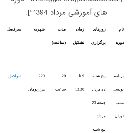
آموزشی مرداد 1394″].
ای
زمان
مدت
شهریه
سرفصل
لینک
اری
تشکیل
(ساعت)
ثبت
نام
سرفصل
لینک
نبه
9 تا
20
220
ثبت
13.30
ساعت
هزارتومان
نام
جمعه 23
نبه