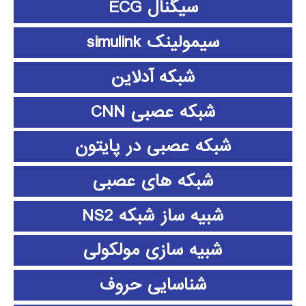
سیگنال ECG
سیمولینک simulink
شبکه آدلاین
شبکه عصبی CNN
شبکه عصبی در پایتون
شبکه های عصبی
شبیه ساز شبکه NS2
شبیه سازی مولکولی
شناسایی حروف