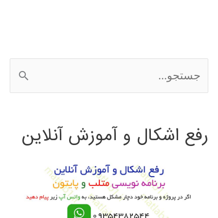
ج
س
ت
رفع اشکال و آموزش آنلاین
ج
و
ب
ر