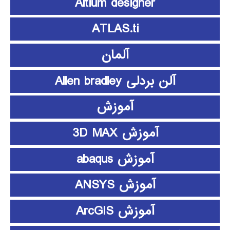
Altium designer
ATLAS.ti
آلمان
آلن بردلی Allen bradley
آموزش
آموزش 3D MAX
آموزش abaqus
آموزش ANSYS
آموزش ArcGIS