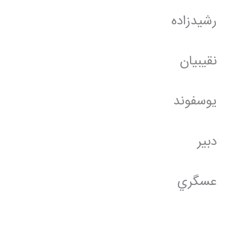
رشيدزاده
نقيبيان
يوسفوند
دبير
عسگري