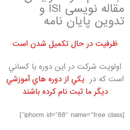
مقاله نویسی ISI و
تدوین پایان نامه
ظرفيت در حال تكميل شدن است
اولويت شركت در اين دوره با كساني
است كه در
يكي از دوره هاي آموزشي
ديگر ما ثبت نام كرده باشند
[iphorm id=”88″ name=”free class”]