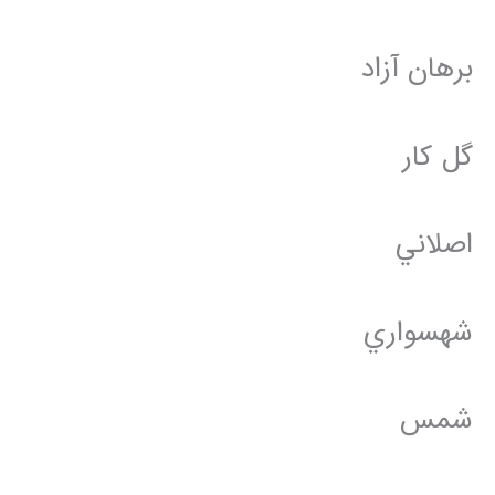
برهان آزاد
گل كار
اصلاني
شهسواري
شمس