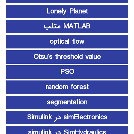
Lonely Planet
MATLAB متلب
optical flow
Otsu’s threshold value
PSO
random forest
segmentation
simElectronics در Simulink
SimHydraulics در simulink