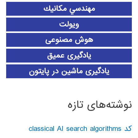
مهندسي مكانيك
ویولت
هوش مصنوعی
یادگیری عمیق
یادگیری ماشین در پایتون
نوشته‌های تازه
کد classical AI search algorithms