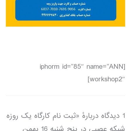
[iphorm id=”85″ name=”ANN
workshop2″]
1 دیدگاه دربارهٔ «ثبت نام کارگاه یک روزه
شبکه عصبی در پنج شنبه 16 بهمن