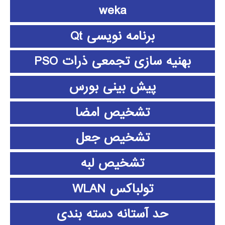
weka
برنامه نویسی Qt
بهنیه سازی تجمعی ذرات PSO
پیش بینی بورس
تشخیص امضا
تشخیص جعل
تشخیص لبه
تولباکس WLAN
حد آستانه دسته بندی