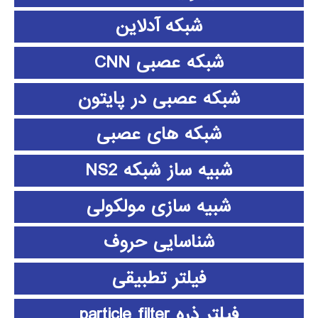
شبکه آدلاین
شبکه عصبی CNN
شبکه عصبی در پایتون
شبکه های عصبی
شبیه ساز شبکه NS2
شبیه سازی مولکولی
شناسایی حروف
فیلتر تطبیقی
فیلتر ذره particle filter