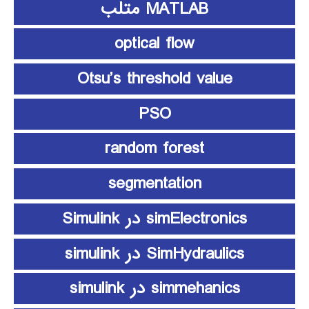
MATLAB متلب
optical flow
Otsu’s threshold value
PSO
random forest
segmentation
simElectronics در Simulink
SimHydraulics در simulink
simmehanics در simulink