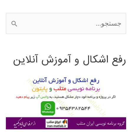
ج
س
ت
رفع اشکال و آموزش آنلاین
ج
و
ب
ر
ا
ی