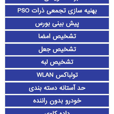
بهنیه سازی تجمعی ذرات PSO
پیش بینی بورس
تشخیص امضا
تشخیص جعل
تشخیص لبه
تولباکس WLAN
حد آستانه دسته بندی
خودرو بدون راننده
داده كاوي