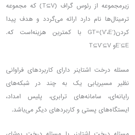
زیرمجموعه از رئوس گراف (T⊆V) که مجموعه
ترمینال‌ها نام دارد ارائه می‌گردد و هدف پیدا
کردن(‘GT=(V’،E با کمترین هزینه‌است که.
E’⊆Eو T⊆V’⊆V
مسئله درخت اشتاینر دارای کاربردهای فراوانی
نظیر مسیریابی یک به چند در شبکه‌های
رایانه‌ای، سامانه‌های ترابری، پلیس امداد،
ایستگاه‌های پستی و کاربردهای دیگر می‌باشد.
مسئله درخت اشتاینر با مسئله درخت پوشای