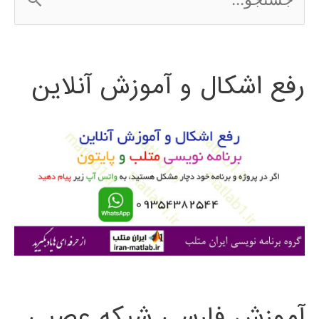
س
ت
رفع اشکال و آموزش آنلاین
ج
و
ب
ر
ا
ی
:
آموزش فارسی شبکه عصبی