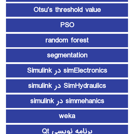
Otsu’s threshold value
PSO
random forest
segmentation
simElectronics در Simulink
SimHydraulics در simulink
simmehanics در simulink
weka
برنامه نویسی Qt