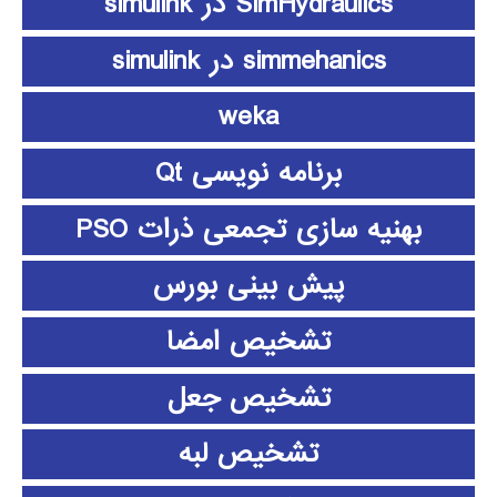
SimHydraulics در simulink
simmehanics در simulink
weka
برنامه نویسی Qt
بهنیه سازی تجمعی ذرات PSO
پیش بینی بورس
تشخیص امضا
تشخیص جعل
تشخیص لبه