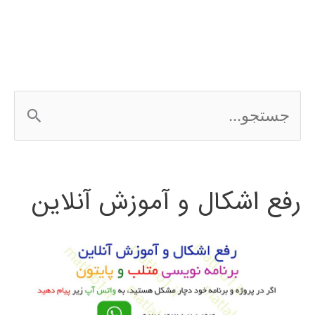
ج
س
ت
رفع اشکال و آموزش آنلاین
ج
و
ب
ر