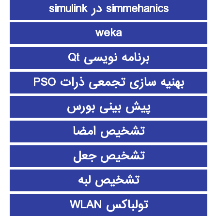
simmehanics در simulink
weka
برنامه نویسی Qt
بهنیه سازی تجمعی ذرات PSO
پیش بینی بورس
تشخیص امضا
تشخیص جعل
تشخیص لبه
تولباکس WLAN