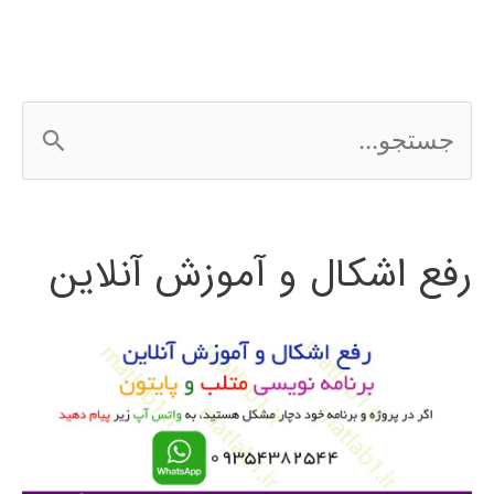
ج
س
ت
رفع اشکال و آموزش آنلاین
ج
و
ب
ر
ا