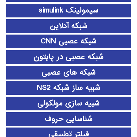
سیمولینک simulink
شبکه آدلاین
شبکه عصبی CNN
شبکه عصبی در پایتون
شبکه های عصبی
شبیه ساز شبکه NS2
شبیه سازی مولکولی
شناسایی حروف
فیلتر تطبیقی