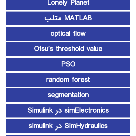
Lonely Planet
MATLAB متلب
optical flow
Otsu’s threshold value
PSO
random forest
segmentation
simElectronics در Simulink
SimHydraulics در simulink