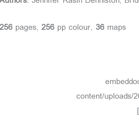
Authors
: Jennifer Rasin Denniston, Bri
256
pages,
256
pp colour,
36
maps
[embeddoc
content/uploads/