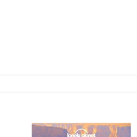
رش
ه
حتوا