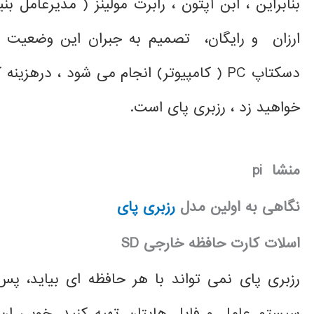
بنابراین ، ابن آپتون ، رابرت مولینز ( مدیرعامل بن
ارزان و رایگان، تصمیم به جبران این وضعیت گ
دسکتاپ PC ( کامپیوتر) انجام می شود ، 
خواهید زد ، رزبری پای است.
منشا pi
نگاهی به اولین مدل
رزبری پای
اسلات کارت حافظه خارجی
SD
رزبری پای نمی تواند با هر حافظه ای بیاید، پ
سیستم عامل و فایل هایتان تهیه کنید. خوبی ا