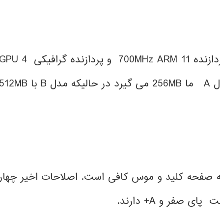
این واحد کوچک ، واقعا باهوش است: شامل یک پردازنده 700MHz ARM 11 و پردازنده گرافیکی 4
است. مکان رم در بالای سیستم در چیپ است: مدل A ما 256MB می گیرد در حالیکه مدل B با 2MB
د. که برای اتصال به صفحه کلید و موس کافی است. اصلاحات اخیر چهار