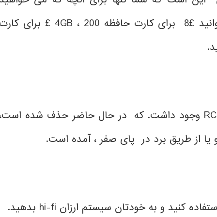
استفاده کنید هزینه پرداخت می کنید- شما می توانید £8 برای کارت حافظه 4GB ، 200 £ برای کار
در تلویزیون های قدیمی تر، یک کانکتور ویدئوی RCA وجود داشت. که در حال حاضر حذف شده است،
نید و به خودتان سیستم ارزان hi-fi بدهید.