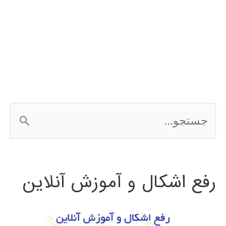
ج
س
ت
رفع اشکال و آموزش آنلاین
ج
و