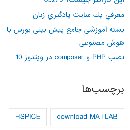
این کاراکتر چیست؟ 65279
معرفي يك سايت يادگيري زبان
بسته آموزشی جامع پیش بینی بورس با
هوش مصنوعی
نصب PHP و composer در ویندوز 10
برچسب‌ها
download MATLAB
HSPICE