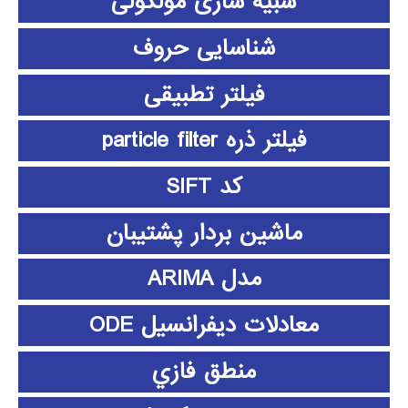
شبیه سازی مولکولی
شناسایی حروف
فیلتر تطبیقی
فیلتر ذره particle filter
کد SIFT
ماشین بردار پشتیبان
مدل ARIMA
معادلات دیفرانسیل ODE
منطق فازي