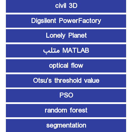
civil 3D
Digsilent PowerFactory
Lonely Planet
MATLAB متلب
optical flow
Otsu’s threshold value
PSO
random forest
segmentation