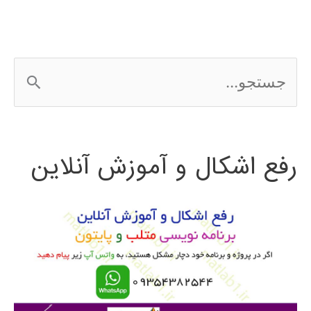
ج
س
ت
رفع اشکال و آموزش آنلاین
ج
و
ب
ر
ا