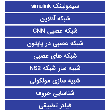
سیمولینک simulink
شبکه آدلاین
شبکه عصبی CNN
شبکه عصبی در پایتون
شبکه های عصبی
شبیه ساز شبکه NS2
شبیه سازی مولکولی
شناسایی حروف
فیلتر تطبیقی