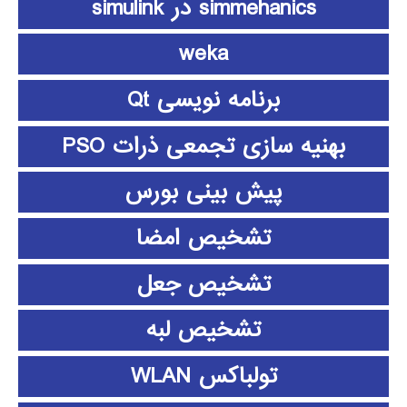
simmehanics در simulink
weka
برنامه نویسی Qt
بهنیه سازی تجمعی ذرات PSO
پیش بینی بورس
تشخیص امضا
تشخیص جعل
تشخیص لبه
تولباکس WLAN