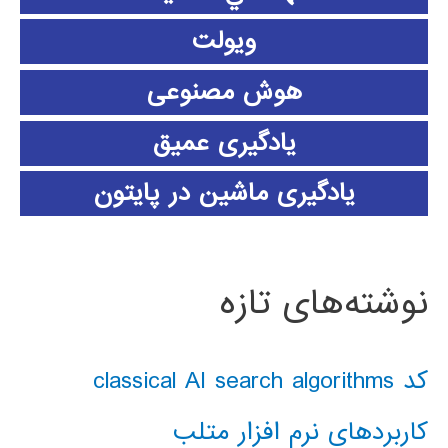
ویولت
هوش مصنوعی
یادگیری عمیق
یادگیری ماشین در پایتون
نوشته‌های تازه
کد classical AI search algorithms
کاربردهای نرم افزار متلب