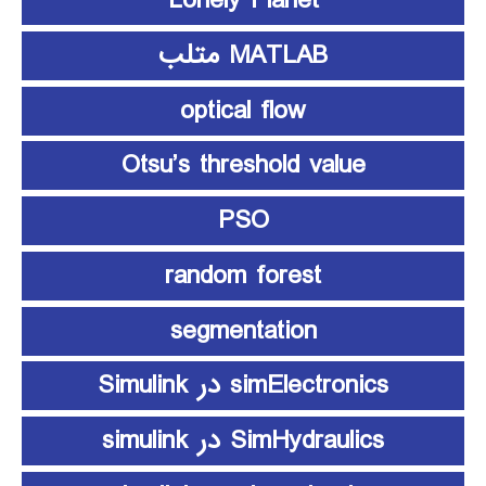
Lonely Planet
MATLAB متلب
optical flow
Otsu’s threshold value
PSO
random forest
segmentation
simElectronics در Simulink
SimHydraulics در simulink