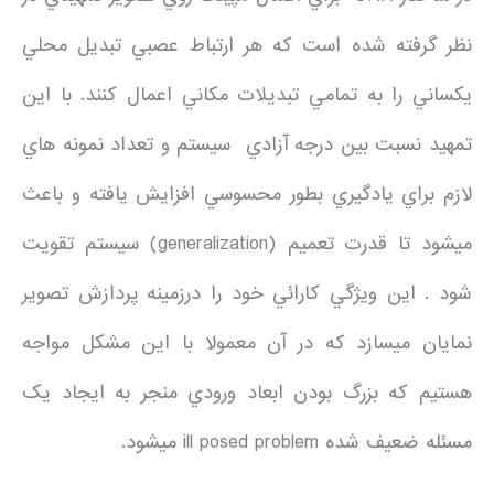
نظر گرفته شده است که هر ارتباط عصبي تبديل محلي
يکساني را به تمامي تبديلات مکاني اعمال کنند. با اين
تمهيد نسبت بين درجه آزادي سيستم و تعداد نمونه هاي
لازم براي يادگيري بطور محسوسي افزايش يافته و باعث
ميشود تا قدرت تعميم (generalization) سيستم تقويت
شود . اين ويژگي کارائي خود را درزمينه پردازش تصوير
نمايان ميسازد که در آن معمولا با اين مشکل مواجه
هستيم که بزرگ بودن ابعاد ورودي منجر به ايجاد يک
مسئله ضعيف شده ill posed problem ميشود.