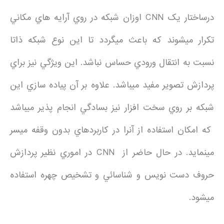
درساختار يک CNN اوزان شبکه در روي آرايه هاي مکاني
تکرار ميشوند که باعث ميگردد تا اين نوع شبکه ذاتا
نسبت به انتقال ورودي حساس نباشد. اين ويژگي نيز براي
پردازش تصوير مفيد ميباشد. علاوه بر آن پياده سازي اين
شبکه بر روي سخت افزار نيز بسادگي انجام پذير ميباشد
که امکان استفاده از آنرا در کاربردهاي بدون وقفه ميسر
مينمايد. در حال حاضر از CNN در اموري نظير پردازش
حروف دست نويس و شناسائي و تشخيص چهره استفاده
ميشود.