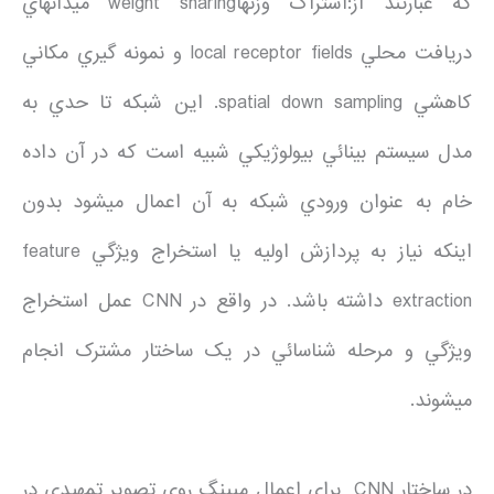
که عبارتند از:اشتراک وزنهاweight sharing ميدانهاي
دريافت محلي local receptor fields و نمونه گيري مکاني
کاهشي spatial down sampling. اين شبکه تا حدي به
مدل سيستم بينائي بيولوژيکي شبيه است که در آن داده
خام به عنوان ورودي شبکه به آن اعمال ميشود بدون
اينکه نياز به پردازش اوليه يا استخراج ويژگي feature
extraction داشته باشد. در واقع در CNN عمل استخراج
ويژگي و مرحله شناسائي در يک ساختار مشترک انجام
ميشوند.
در ساختار CNN براي اعمال مپينگ روي تصوير تمهيدي در