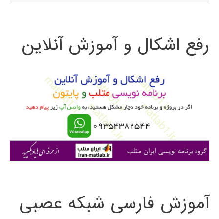
س
ت
رفع اشکال و آموزش آنلاین
ج
و
ب
ر
ا
ی
:
آموزش فارسی شبکه عصبی