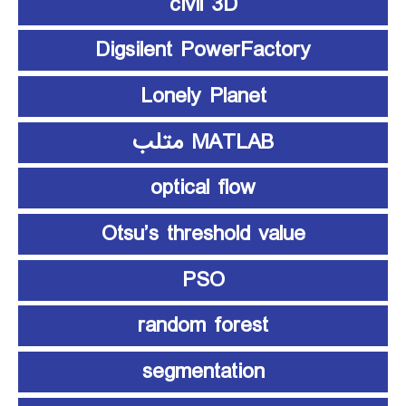
civil 3D
Digsilent PowerFactory
Lonely Planet
MATLAB متلب
optical flow
Otsu’s threshold value
PSO
random forest
segmentation