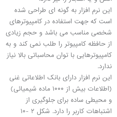
اين نرم افزار به گونه ای طراحی شده
است که جھت استفاده در کامپيوترھای
شخصی مناسب می باشد و حجم زيادی
از حافظه کامپيوتر را طلب نمی کند و به
کامپيوترھايی با توان محاسباتی بالا نياز
ندارد.
اين نرم افزار دارای بانک اطلاعاتی غنی
(اطلاعات بيش از ١٠٠٠ ماده شيميائی)
و محيطی ساده برای جلوگيری از
اشتباھات کاربر را دارد. شکل ٢ -١٠