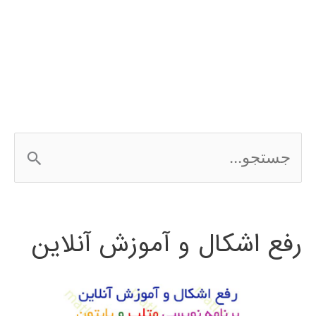
ج
س
ت
رفع اشکال و آموزش آنلاین
ج
و
ب