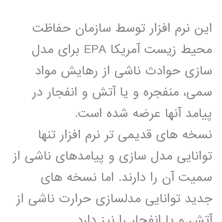
اين نرم افزار توسط سازمان حفاظت
محيط زيست آمريکا EPA برای مدل
سازی حوادث ناشی از رھايش مواد
سمی، منفجره و يا آتش و انفجار در
پيامد آنھا عرضه شده است.
نسخه ھای قديمی تر نرم افزار تنھا
توانايی مدل سازی و پيامدھای ناشی از
سميت آن را دارند. اما نسخه ھای
جديد توانايی مدلسازی حرارت ناشی از
آتش و يا انفجار را نيز دارد.