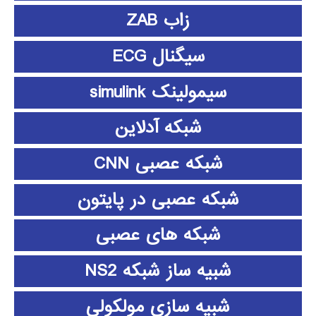
زاب ZAB
سیگنال ECG
سیمولینک simulink
شبکه آدلاین
شبکه عصبی CNN
شبکه عصبی در پایتون
شبکه های عصبی
شبیه ساز شبکه NS2
شبیه سازی مولکولی