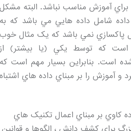
 براي آموزش مناسب نباشد. البته مشکل
داده شامل داده هايي مي باشد که به
بل پاکسازي نمي باشد که يک مثال خوب
ي است که توسط يکي (يا بيشتر) از
ده است. بنابراين بسيار مهم است که
رد و آموزش را بر مبناي داده هاي اشتباه
ده کاوي بر مبناي اعمال تکنيک هاي
زرگ براي کشف دانش ، الگوها و قوانين