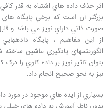
اثر حذف داده هاي اشتباه به قدر کافي
بزرگتر آن است که برخي پايگاه هاي 
صورت ذاتي داراي نويز مي باشد و قا
از اين مفاهيم ، پايگاه دادههاي
الگوريتمهاي يادگيري ماشين ساخته ش
بتوان تاثير نويز بر داده کاوي را درک ک
نيز به نحو صحيح انجام داد.
بسياري از ايده هاي موجود در مورد دا
بدون ناظر آموزش به داده هاي خيلي ب