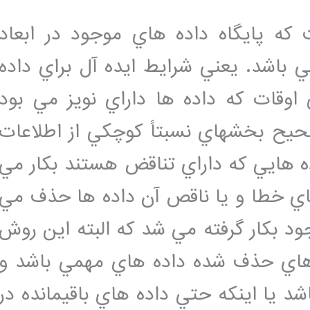
که پايگاه داده هاي موجود در ابعاد
 باشد. يعني شرايط ايده آل براي داده
 اوقات که داده ها داراي نويز مي بود
حيح بخشهاي نسبتاً کوچکي از اطلاعات
ده هايي که داراي تناقض هستند بکار مي
هاي خطا و يا ناقص آن داده ها حذف مي
ود بکار گرفته مي شد که البته اين روش
اي حذف شده داده هاي مهمي باشد و
د يا اينکه حتي داده هاي باقيمانده در