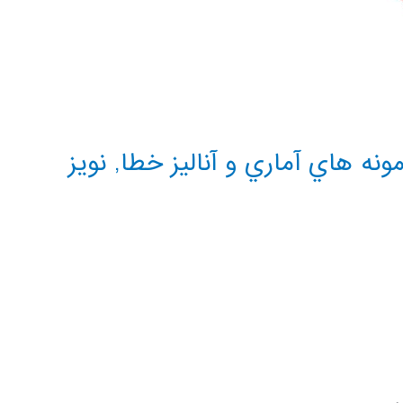
ونه هاي آماري و آناليز خطا
,
نويز