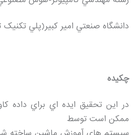
دانشگاه صنعتي امير کبير(پلي تکنيک ت
چکيده
در اين تحقيق ايده اي براي داده کاو
ممکن است توسط
سيستم هاي آموزش ماشين ساخته شده