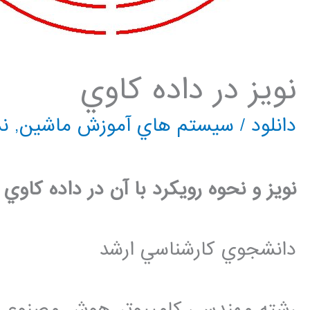
نويز در داده كاوي
دانلود
/
سيستم هاي آموزش ماشين
,
نم
نويز و نحوه رويکرد با آن در داده کاوي
دانشجوي کارشناسي ارشد
رشته مهندسي کامپيوتر-هوش مصنوعي