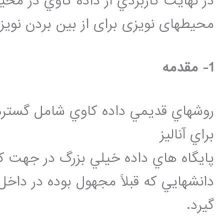
در نهايت کاربردي از داده کاوي در محي
محيطهای نويزی برای از بين بردن نو
1- مقدمه
روشهاي قديمي داده کاوي شامل گستره و
براي آناليز
پايگاه هاي داده خيلي بزرگ در جهت
دانشهايي که قبلاً مجهول بوده در داخل 
گيرد.