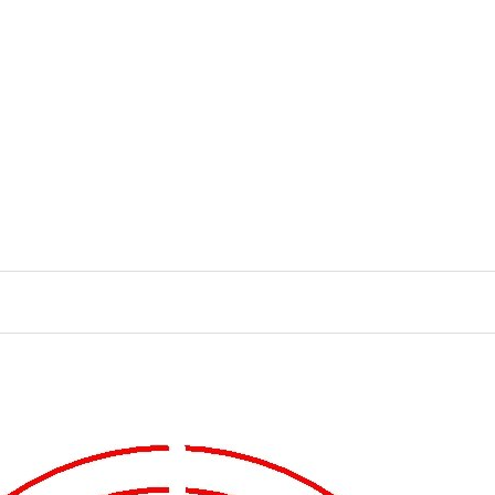
رش
ه
حتوا