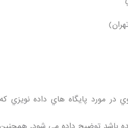
هران)
ي در مورد پايگاه هاي داده نويزي که
 باشد توضيح داده مي شود. همچنين