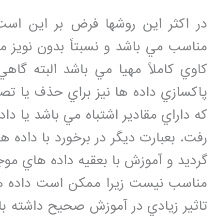
در اکثر اين روشها فرض بر اين است 
مناسب مي باشد و نسبتاً بدون نويز مي
کاوي کاملاً مهيا مي باشد البته گاهي
پاکسازي داده ها نيز براي حذف يا تص
که داراي مقادير اشتباه مي باشد يا دا
رفت. بعبارت ديگر در برخورد با داده 
گرديد و آموزش با بعقيه داده هاي موج
مناسب نيست زيرا ممکن است داده ه
تاثير زيادي در آموزش صحيح داشته باش