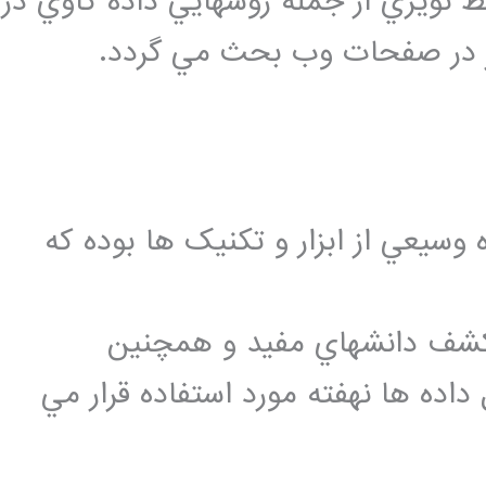
ط نويزي از جمله روشهايي داده کاوي در
يز در صفحات وب بحث مي گردد.
سيعي از ابزار و تکنيک ها بوده که
 کشف دانشهاي مفيد و همچنين
داده ها نهفته مورد استفاده قرار مي