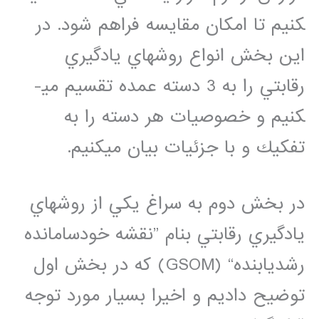
كنيم تا امكان مقايسه فراهم شود. در
اين بخش انواع روش­هاي يادگيري
رقابتي را به 3 دسته عمده تقسيم مي­
كنيم و خصوصيات هر دسته را به
تفكيك و با جزئيات بيان مي­كنيم.
در بخش دوم به سراغ يكي از روش­هاي
يادگيري رقابتي بنام ”نقشه خودسامانده
رشديابنده“ (GSOM) كه در بخش اول
توضيح داديم و اخيرا بسيار مورد توجه