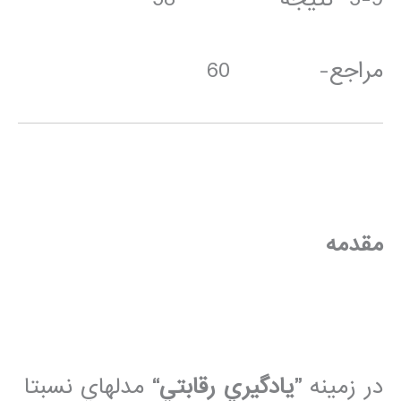
مراجع- 60
مقدمه
در زمينه
”يادگيري رقابتي“
مدل­هاي نسبتا