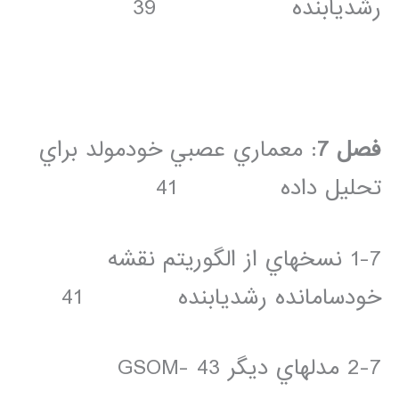
رشديابنده 39
فصل 7
: معماري عصبي خودمولد براي
تحليل داده 41
1-7 نسخه­اي از الگوريتم نقشه
خودسامانده رشديابنده 41
2-7 مدل­هاي ديگر GSOM- 43