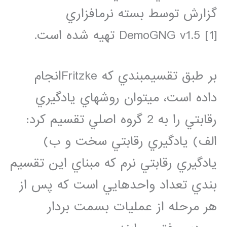
گزارش توسط بسته نرم­افزاري
DemoGNG v1.5 ‌[1] تهيه شده است.
بر طبق تقسيم­بندي كه Fritzkeانجام
داده است، مي­توان روش­هاي يادگيري
رقابتي را به 2 گروه اصلي تقسيم كرد:
الف) يادگيري رقابتي سخت و ب)
يادگيري رقابتي نرم كه مبناي اين تقسيم
بندي تعداد واحدهايي است كه پس از
هر مرحله از عمليات بسمت بردار