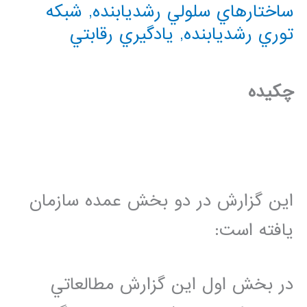
ساختارهاي سلولي رشديابنده
,
شبکه
توري رشديابنده
,
يادگيري رقابتي
چكيده
اين گزارش در دو بخش عمده سازمان
يافته است:
در بخش اول اين گزارش مطالعاتي