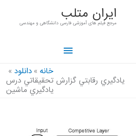
رش
ايران متلب
ه
مرجع فیلم های آموزشی فارسی دانشگاهی و مهندسی
حتوا
فهرست
اصلی
خانه
دانلود
يادگيري رقابتي گزارش تحقيقاتي درس
يادگيري ماشين