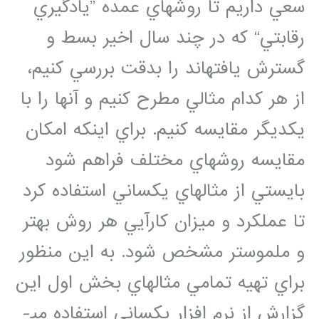
سعي داريم تا روش­هاي عمده ”يادگيري
رقابتي“ كه در چند سال اخير بسط و
گسترش يافته­اند را بدقت بررسي كنيم،
از هر كدام مثالي مطرح كنيم و آنها را با
يكديگر مقايسه كنيم. براي اينكه امكان
مقايسه روش­هاي مختلف فراهم شود
بايستي از مثال­هاي يكساني استفاده كرد
تا عملكرد و ميزان كارآيي هر روش بهتر
و ملموس­تر مشخص شود. به اين منظور
براي تهيه تمامي مثال­هاي بخش اول اين
گزارش از نرم ­افزار يكساني استفاده مي­