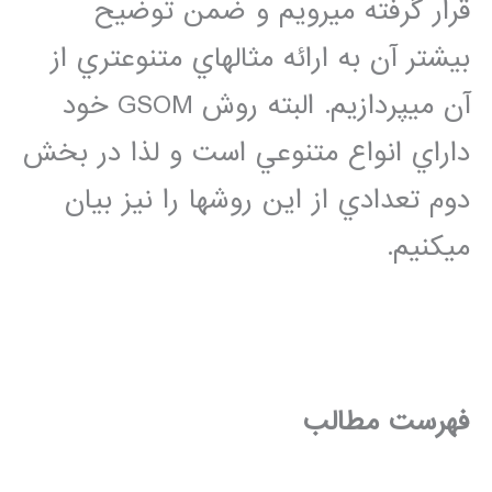
قرار گرفته مي­رويم و ضمن توضيح
بيشتر آن به ارائه مثال­هاي متنوع­تري از
آن مي­پردازيم. البته روش GSOM خود
داراي انواع متنوعي است و لذا در بخش
دوم تعدادي از اين روش­ها را نيز بيان
مي­كنيم.
فهرست مطالب