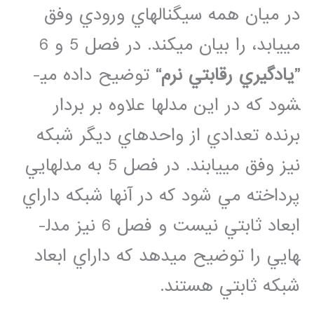
در ميان همه سيگنال­هاي ورودي وفق
مي­يابد، را بيان مي­كند. در فصل 5 و 6
”يادگيري رقابتي نرم“
توضيح داده مي­
شود كه در اين مدل­ها علاوه بر بردار
برنده تعدادي از واحدهاي ديگر شبكه
نيز وفق مي­يابند. در فصل 5 به مدل­هايي
پرداخته مي شود كه در آنها شبكه داراي
ابعاد ثابتي نيست و فصل 6 نيز مدل­
هايي را توضيح مي­دهد كه داراي ابعاد
شبكه ثابتي هستند.