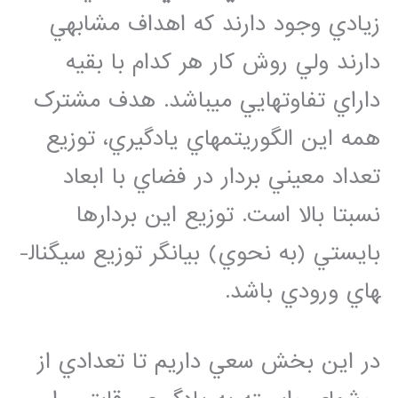
زيادي وجود دارند که اهداف مشابهي
دارند ولي روش کار هر کدام با بقيه
داراي تفاوت­هايي مي­باشد. هدف مشترک
همه اين الگوريتم­هاي يادگيري، توزيع
تعداد معيني بردار در فضاي با ابعاد
نسبتا بالا است. توزيع اين بردارها
بايستي (به نحوي) بيانگر توزيع سيگنال­
هاي ورودي باشد.
در اين بخش سعي داريم تا تعدادي از