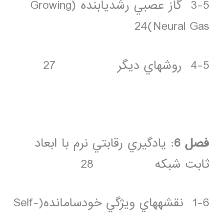
3-5 گاز عصبي رشديابنده (Growing
Neural Gas)24
4-5 روش­هاي ديگر 27
فصل 6
: يادگيري رقابتي نرم با ابعاد
ثابت شبکه 28
1-6 نقشه­هاي ويژگي خودسامانده(Self-