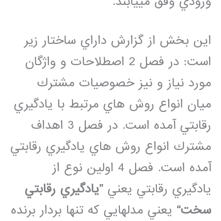
ورودي وفق مي­يابند.
اين بخش از گزارش داراي ساختار زير
است: در فصل 2 اصطلاحات و واژگان
مورد نياز و نيز خصوصيات مشترك
ميان انواع روش هاي مرتبط با يادگيري
رقابتي آمده است. در فصل 3 اهداف
مشترك انواع روش هاي يادگيري رقابتي
آمده است. فصل 4 اولين نوع از
يادگيري رقابتي يعني
”يادگيري رقابتي
سخت“
يعني مدل­هايي كه تنها بردار برنده