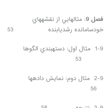
فصل 9
: مثال­هايي از نقشه­هاي
خودسامانده رشديابنده 53
1-9 مثال اول: دسته­بندي الگوها
53
2-9 مثال دوم: نمايش داده­ها
56
3-9 نتيجه 58