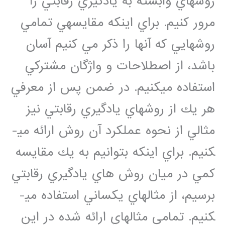
روش­هاي وابسته به يادگيري رقابتي را
مرور کنيم. براي اينکه مقايسه­ي تمامي
روش­هايي که آنها را ذکر مي کنيم آسان
باشد، از اصطلاحات و واژگان مشترکي
استفاده مي­کنيم. در ضمن پس از معرفي
هر يك از روش­هاي يادگيري رقابتي نيز
مثالي از نحوه عملكرد آن روش ارائه مي­
كنيم. براي اينكه بتوانيم به يك مقايسه
كمي در ميان روش هاي يادگيري رقابتي
برسيم، از مثال­هاي يكساني استفاده مي­
كنيم. تمامي مثال­هاي ارائه شده در اين