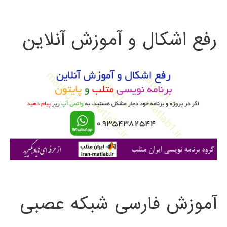
ت
رفع اشکال و آموزش آنلاین
ج
و
ب
ر
ا
ی
:
آموزش فارسی شبکه عصبی