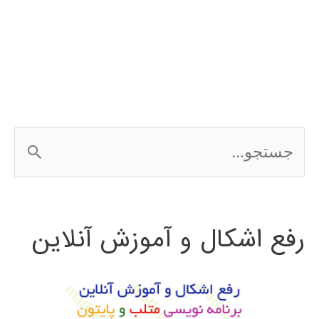
ج
س
ت
رفع اشکال و آموزش آنلاین
ج
و
ب