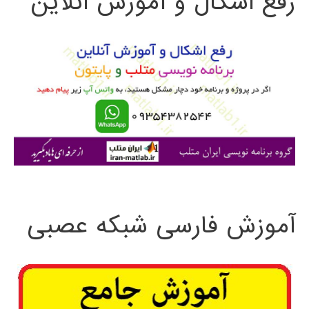
رفع اشکال و آموزش آنلاین
ج
و
ب
ر
ا
ی
:
آموزش فارسی شبکه عصبی