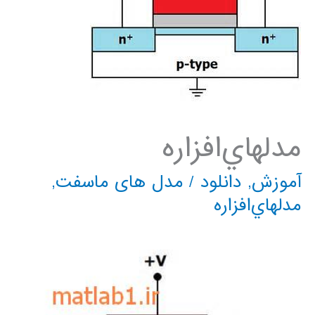
ﻣﺪﻟﻬﺎﻱﺍﻓﺰﺍﺭﻩ
آموزش
,
دانلود
/
مدل های ماسفت
,
ﻣﺪﻟﻬﺎﻱﺍﻓﺰﺍﺭﻩ