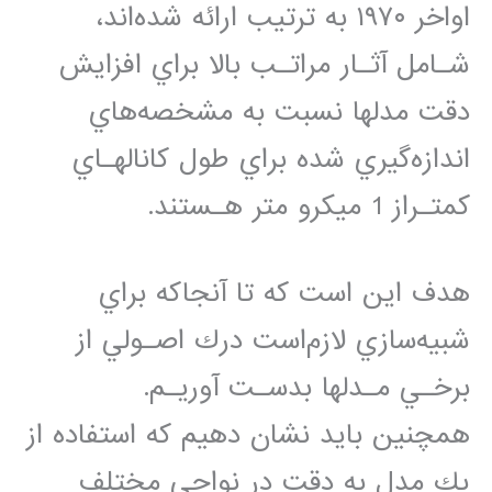
ﺍﻭﺍﺧﺮ ۱۹۷۰ ﺑﻪ ﺗﺮﺗﻴﺐ ﺍﺭﺍﺋﻪ ﺷﺪﻩﺍﻧﺪ،
ﺷـﺎﻣﻞ ﺁﺛـﺎﺭ ﻣﺮﺍﺗـﺐ ﺑﺎﻻ ﺑﺮﺍﻱ ﺍﻓﺰﺍﻳﺶ
ﺩﻗﺖ ﻣﺪﻟﻬﺎ ﻧﺴﺒﺖ ﺑﻪ ﻣﺸﺨﺼﻪﻫﺎﻱ
ﺍﻧﺪﺍﺯﻩﮔﻴﺮﻱ ﺷﺪﻩ ﺑﺮﺍﻱ ﻃﻮﻝ ﻛﺎﻧﺎﻟﻬـﺎﻱ
ﻛﻤﺘـﺮﺍﺯ 1 میکرو متر ﻫـﺴﺘﻨﺪ.
ﻫﺪﻑ ﺍﻳﻦ ﺍﺳﺖ ﻛﻪ ﺗﺎ ﺁﻧﺠﺎﻛﻪ ﺑﺮﺍﻱ
ﺷﺒﻴﻪﺳﺎﺯﻱ ﻻﺯﻡﺍﺳﺖ ﺩﺭﻙ ﺍﺻـﻮﻟﻲ ﺍﺯ
ﺑﺮﺧـﻲ ﻣـﺪﻟﻬﺎ ﺑﺪﺳـﺖ ﺁﻭﺭﻳـﻢ.
ﻫﻤﭽﻨﻴﻦ ﺑﺎﻳﺪ ﻧﺸﺎﻥ ﺩﻫﻴﻢ ﻛﻪ ﺍﺳﺘﻔﺎﺩﻩ ﺍﺯ
ﻳﻚ ﻣﺪﻝ ﺑﻪ ﺩﻗﺖ ﺩﺭ ﻧﻮﺍﺣﻲ ﻣﺨﺘﻠﻒ