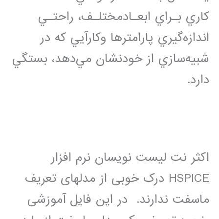
ﻛﺎﺭﻱ ﺑـﺮﺍﻱ ﺍﺑﻌـﺎﺩﻣﺨﺘﻠـﻒ، ﺭﺍﺣﺘـﻲ
ﺍﻧﺪﺍﺯﻩﮔﻴﺮﻱ ﭘﺎﺭﺍﻣﺘﺮﻫﺎ ﻭﻛﺎﺭﺁﻳﻲ ﻛﻪ ﺩﺭ
ﺷﺒﻴﻪﺳﺎﺯﻱ ﺍﺯ ﺧﻮﺩﻧﺸﺎﻥ ﻣﻲﺩﻫﺪ، ﺑﺴﺘﮕﻲ
ﺩﺍﺭﺩ.
اکثر نت لیست نویسان نرم افزار
HSPICE درک خوبی از مدلهای تعریف
ماسفت ندارند. در این فایل آموزشی