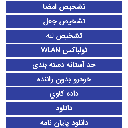
تشخیص امضا
تشخیص جعل
تشخیص لبه
تولباکس WLAN
حد آستانه دسته بندی
خودرو بدون راننده
داده كاوي
دانلود
دانلود پايان نامه