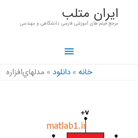
رش
ايران متلب
ه
مرجع فیلم های آموزشی فارسی دانشگاهی و مهندسی
حتوا
فهرست
اصلی
خانه
دانلود
ﻣﺪﻟﻬﺎﻱﺍﻓﺰﺍﺭﻩ