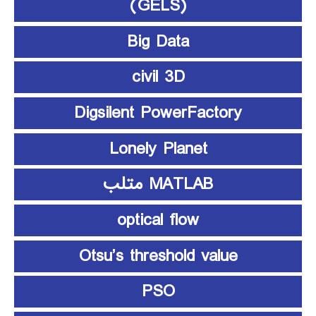
(GELS)
Big Data
civil 3D
Digsilent PowerFactory
Lonely Planet
MATLAB متلب
optical flow
Otsu’s threshold value
PSO