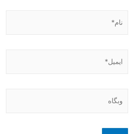
نام*
ایمیل*
وبگاه