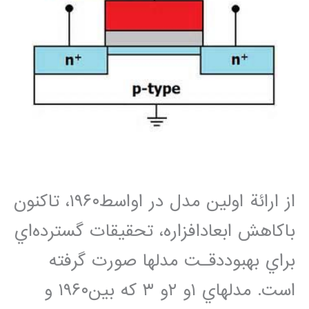
ﺍﺯ ﺍﺭﺍﺋﺔ ﺍﻭﻟﻴﻦ ﻣﺪﻝ ﺩﺭ ﺍﻭﺍﺳﻂ۱۹۶۰، ﺗﺎﻛﻨﻮﻥ
ﺑﺎﻛﺎﻫﺶ ﺍﺑﻌﺎﺩﺍﻓﺰﺍﺭﻩ، ﺗﺤﻘﻴﻘﺎﺕ ﮔﺴﺘﺮﺩﻩﺍﻱ
ﺑﺮﺍﻱ ﺑﻬﺒﻮﺩﺩﻗـﺖ ﻣﺪﻟﻬﺎ ﺻﻮﺭﺕ ﮔﺮﻓﺘﻪ
ﺍﺳﺖ. ﻣﺪﻟﻬﺎﻱ ۱ﻭ ۲ﻭ ۳ ﻛﻪ ﺑﻴﻦ۱۹۶۰ ﻭ