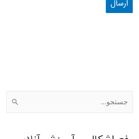
ج
س
ت