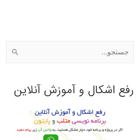
طبقه
در
HSPICE
ج
س
ت
رفع اشکال و آموزش آنلاین
ج
و
ب
ر