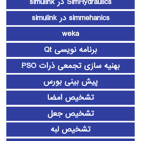
SimHydraulics در simulink
simmehanics در simulink
weka
برنامه نویسی Qt
بهنیه سازی تجمعی ذرات PSO
پیش بینی بورس
تشخیص امضا
تشخیص جعل
تشخیص لبه