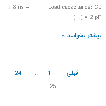
≤ 8 ns – Load capacitance: CL
= 2 pF […]
طراحی
بیشتر بخوانید »
و
شبيه
سازی
→
قبلی
1
…
24
تقويت
كننده
25
دو