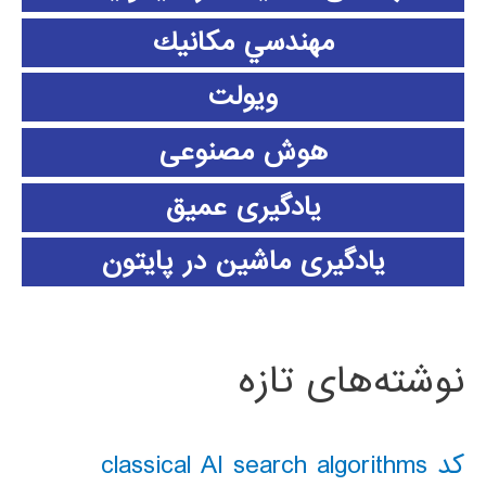
مهندسي مكانيك
ویولت
هوش مصنوعی
یادگیری عمیق
یادگیری ماشین در پایتون
نوشته‌های تازه
کد classical AI search algorithms