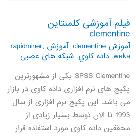
ویژگی
نقطه
فیلم آموزشی کلمنتاین
Point
clementine
Feature
آموزش clementine
,
آموزش rapidminer
,
Types
weka
,
داده كاوي
,
شبکه های عصبی
در
SPSS Clementine یکی از مشهورترین
متلب
پکیج های نرم افزاری داده کاوی در بازار
می باشد. این پکیج نرم افزاری از سال
1993 تا الان توسط بسیار زیادی از
محققین داده کاوی مورد استفاده قرار