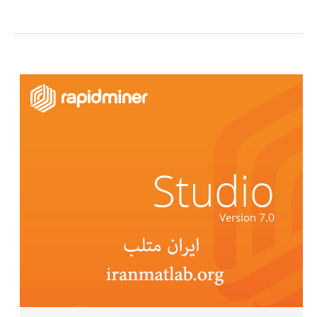
آموزشی
وارد
کردن
داده
های
فایل
اکسل
به
متلب