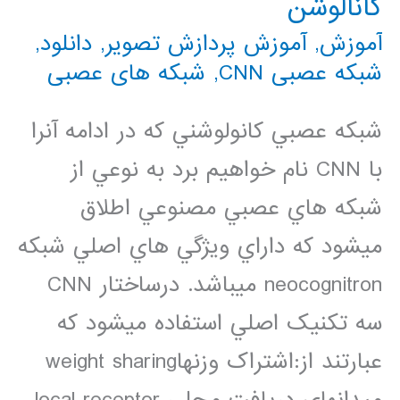
کانالوشن
آموزش
,
آموزش پردازش تصویر
,
دانلود
,
شبکه عصبی CNN
,
شبکه های عصبی
شبکه عصبي کانولوشني که در ادامه آنرا
با CNN نام خواهيم برد به نوعي از
شبکه هاي عصبي مصنوعي اطلاق
ميشود که داراي ويژگي هاي اصلي شبکه
neocognitron ميباشد. درساختار CNN
سه تکنيک اصلي استفاده ميشود که
عبارتند از:اشتراک وزنهاweight sharing