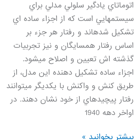
اتوماتاي يادگير سلولي مدلي براي
سيستمهايي است كه از اجزاء ساده اي
تشكيل شدهاند و رفتار هر جزء بر
اساس رفتار همسايگان و نيز تجربيات
گذشته اش تعيين و اصلاح ميشود.
اجزاء ساده تشكيل دهنده اين مدل، از
طريق كنش و واكنش با يكديگر ميتوانند
رفتار پيچيدهاي از خود نشان دهند. در
اواخر دهه 1940
دانلود
بیشتر بخوانید »