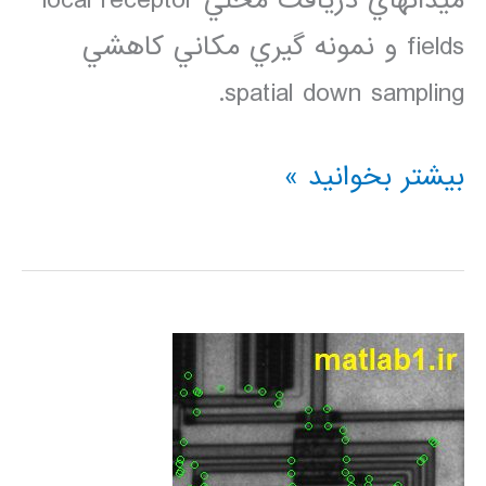
ميدانهاي دريافت محلي local receptor
fields و نمونه گيري مکاني کاهشي
spatial down sampling.
فیلم
بیشتر بخوانید »
آموزشی
شبکه
عصبی
کانالوشن