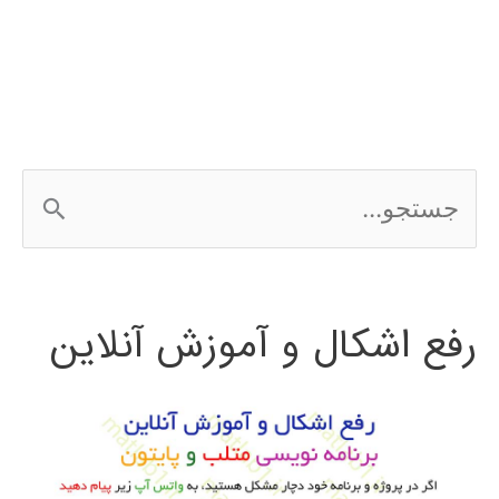
پردازش
تصویر
ج
س
ت
رفع اشکال و آموزش آنلاین
ج
و
ب
ر