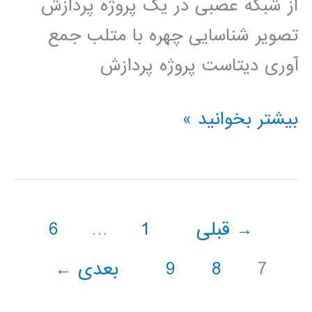
از شبکه عصبی در یک پروژه پردازش
تصویر شناسایی چهره با متلب جمع
آوری دیتاست پروژه پردازش
فیلم
بیشتر بخوانید »
آموزشی
کاربرد
شبکه
→
قبلی
1
…
6
های
عصبی
7
8
9
بعدی
←
در