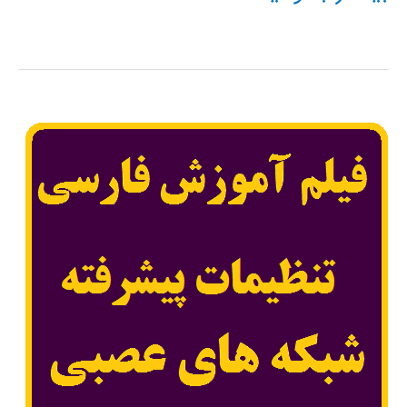
کد
متلب
اتوماتای
یادگیر