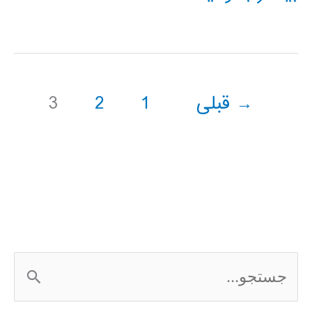
237
پروژه
کارشناسی
→
قبلی
1
2
3
برق
مخابرات
ج
س