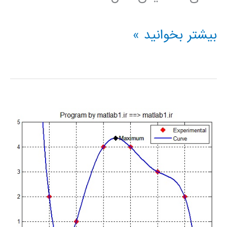
جزوه
بیشتر بخوانید »
طراحی
سیستم
های
کنترلی
در
متلب