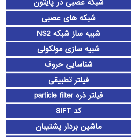
شبکه عصبی در پایتون
شبکه های عصبی
شبیه ساز شبکه NS2
شبیه سازی مولکولی
شناسایی حروف
فیلتر تطبیقی
فیلتر ذره particle filter
کد SIFT
ماشین بردار پشتیبان