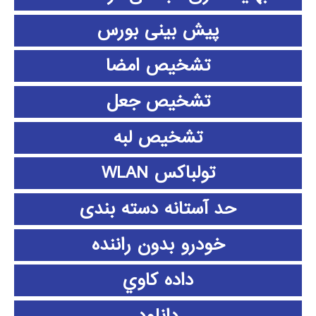
پیش بینی بورس
تشخیص امضا
تشخیص جعل
تشخیص لبه
تولباکس WLAN
حد آستانه دسته بندی
خودرو بدون راننده
داده كاوي