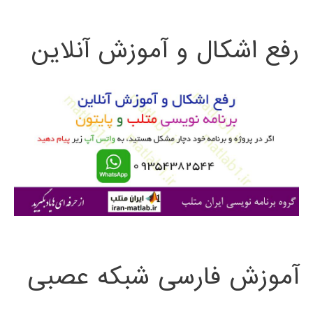
ت
رفع اشکال و آموزش آنلاین
ج
و
ب
ر
ا
ی
:
آموزش فارسی شبکه عصبی