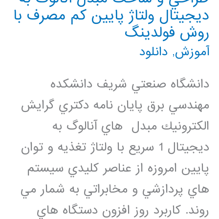
پنهان
ديجيتال ولتاژ پايين كم مصرف با
از
روش فولدينگ
داده
آموزش
,
دانلود
ها
دانشگاه صنعتي شريف دانشكده
مهندسي برق پايان نامه دكتري گرايش
الكترونيك مبدل هاي آنالوگ به
ديجيتال 1 سريع با ولتاژ تغذيه و توان
پايين امروزه از عناصر كليدي سيستم
هاي پردازشي و مخابراتي به شمار مي
روند. كاربرد روز افزون دستگاه هاي