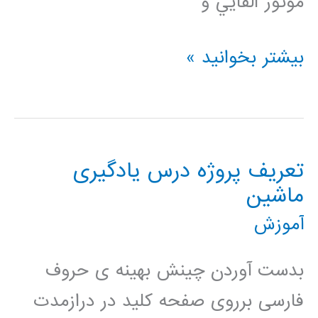
موتور القايي و
پروژه
بیشتر بخوانید »
های
دانشجويی
تعریف پروژه درس یادگیری
ماشین
آموزش
بدست آوردن چینش بهینه ی حروف
فارسی برروی صفحه کلید در درازمدت