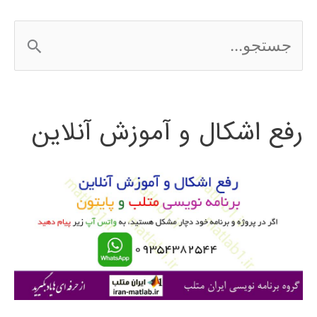
ج
س
ت
رفع اشکال و آموزش آنلاین
ج
و
ب
ر
ا
ی