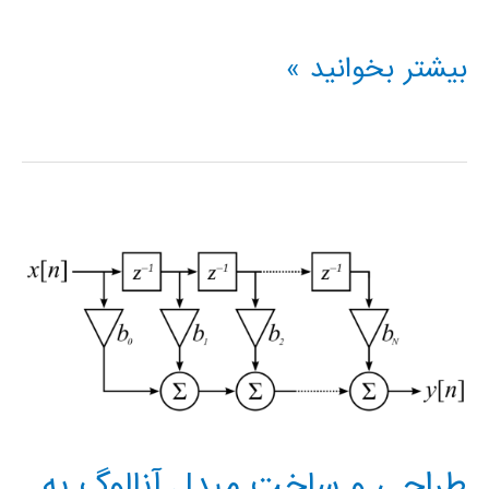
اجرای
بیشتر بخوانید »
تکنیکهای
داده
کاوی
روی
مخزن
داده
واستخراج
الگوهای
طراحي و ساخت مبدل آنالوگ به