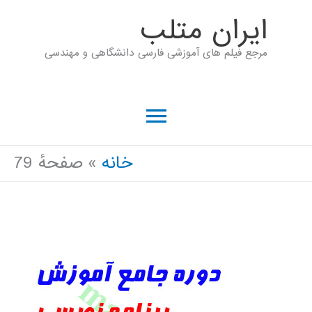
رش
ايران متلب
ه
مرجع فیلم های آموزشی فارسی دانشگاهی و مهندسی
حتوا
فهرست
اصلی
خانه
صفحهٔ 79