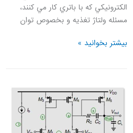
الكترونيكي كه با باتري كار مي كنند،
مسئله ولتاژ تغذيه و بخصوص توان
طراحي
بیشتر بخوانید »
و
ساخت
مبدل
آنالوگ
به
ديجيتال
ولتاژ