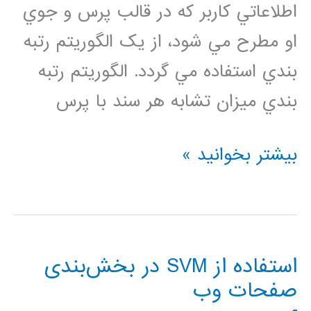
اطلاعاتي کاربر که در قالب پرس و جوي
او مطرح مي شود، از يک الگوريتم رتبه
بندي استفاده مي گردد. الگوريتم رتبه
بندي ميزان تشابه هر سند با پرس
يافتن
بیشتر بخوانید »
اسناد
مرتبط
با
استفاده از SVM در بخش‌بندی
نياز
صفحات وب
اطلاعاتی