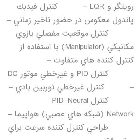
رويتگر و LQR – كنترل فيدبك
پاندول معكوس در حضور تاخير زماني –
كنترل موقعيت مفصلي بازوي
مكانيكي (Manipulator) با استفاده از
كنترل كننده هاي متفاوت –
كنترل PID و غيرخطي موتور DC
– كنترل غيرخطي توربين بادي –
كنترل PID–Neural
Network (شبكه هاي عصبي) هواپيما –
طراحي كنترل كننده سرعت براي