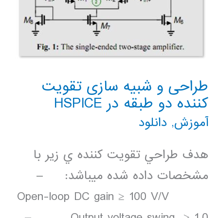
پايين
كم
مصرف
با
طراحی و شبيه سازی تقويت
كننده دو طبقه در HSPICE
روش
آموزش
,
دانلود
فولدينگ
هدف طراحي تقويت كننده­ ي زير با
مشخصات داده شده مي­باشد: –
Open-loop DC gain ≥ 100 V/V
– Output voltage swing ≥ 1.0