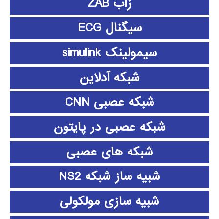
زاب ZAB
سیگنال ECG
سیمولینک simulink
شبکه آدلاین
شبکه عصبی CNN
شبکه عصبی در پایتون
شبکه های عصبی
شبیه ساز شبکه NS2
شبیه سازی مولکولی