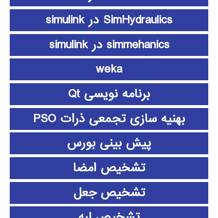
SimHydraulics در simulink
simmehanics در simulink
weka
برنامه نویسی Qt
بهنیه سازی تجمعی ذرات PSO
پیش بینی بورس
تشخیص امضا
تشخیص جعل
تشخیص لبه