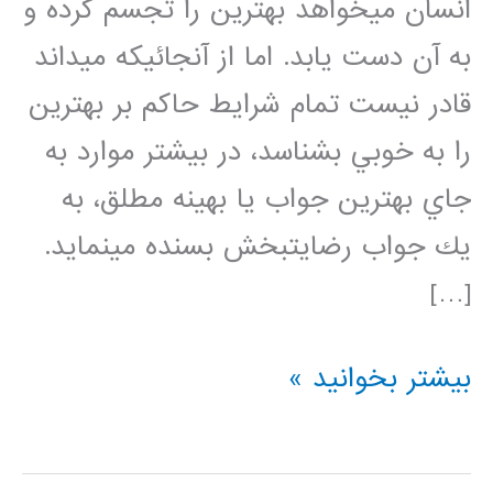
انسان ميخواهد بهترين را تجسم كرده و
به آن دست يابد. اما از آنجائيكه ميداند
قادر نيست تمام شرايط حاكم بر بهترين
را به خوبي بشناسد، در بيشتر موارد به
جاي بهترين جواب يا بهينه مطلق، به
يك جواب رضايتبخش بسنده مينمايد.
[…]
گنجینه
بیشتر بخوانید »
فیلم
های