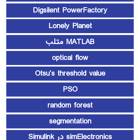
Digsilent PowerFactory
Lonely Planet
MATLAB متلب
optical flow
Otsu’s threshold value
PSO
random forest
segmentation
simElectronics در Simulink