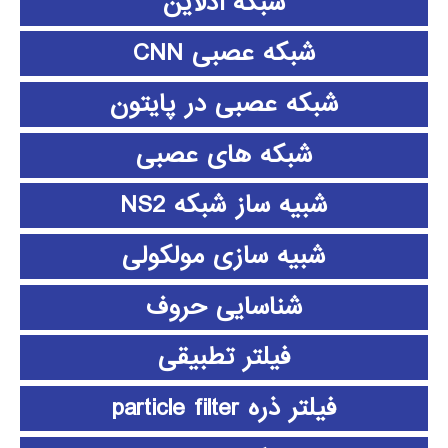
شبکه آدلاین
شبکه عصبی CNN
شبکه عصبی در پایتون
شبکه های عصبی
شبیه ساز شبکه NS2
شبیه سازی مولکولی
شناسایی حروف
فیلتر تطبیقی
فیلتر ذره particle filter