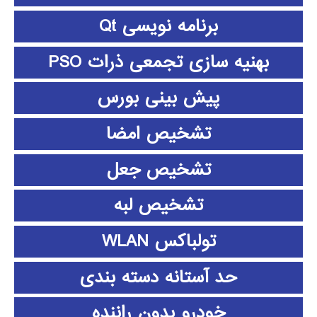
برنامه نویسی Qt
بهنیه سازی تجمعی ذرات PSO
پیش بینی بورس
تشخیص امضا
تشخیص جعل
تشخیص لبه
تولباکس WLAN
حد آستانه دسته بندی
خودرو بدون راننده