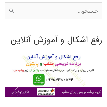
ج
س
ت
رفع اشکال و آموزش آنلاین
ج
و
ب
ر
ا
ی
: