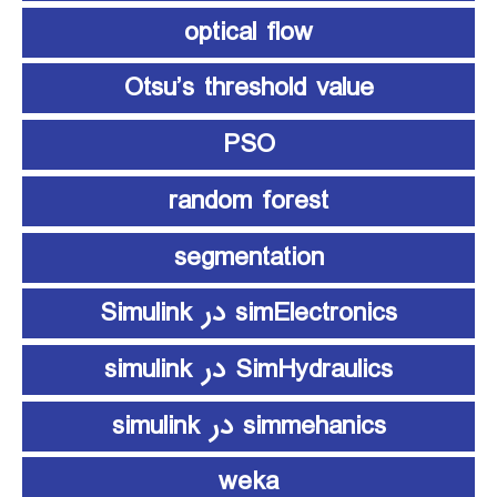
optical flow
Otsu’s threshold value
PSO
random forest
segmentation
simElectronics در Simulink
SimHydraulics در simulink
simmehanics در simulink
weka