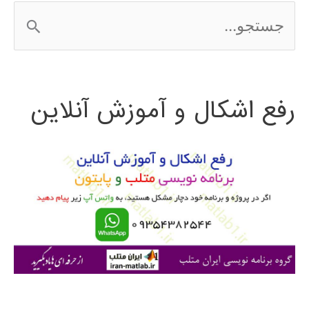
ج
الگوريتم
س
کرم
ت
شب
رفع اشکال و آموزش آنلاین
ج
تاب
و
ب
ر
ا
ی
: