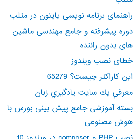
راهنمای برنامه نویسی پایتون در متلب
دوره پیشرفته و جامع مهندسی ماشین
های بدون راننده
خطای نصب ویندوز
این کاراکتر چیست؟ 65279
معرفي يك سايت يادگيري زبان
بسته آموزشی جامع پیش بینی بورس با
هوش مصنوعی
نصب PHP و composer در ویندوز 10