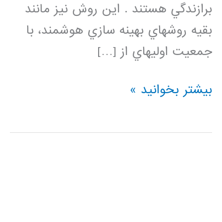
برازندگي هستند . اين روش نيز مانند
بقيه روشهاي بهينه سازي هوشمند، با
جمعيت اوليهاي از […]
کد
بیشتر بخوانید »
آماده
متلب
و
فیلم
آموزش
فارسی