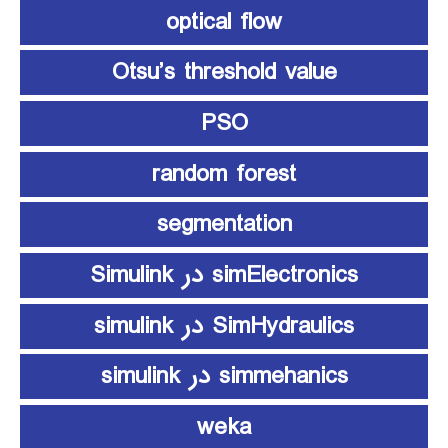
optical flow
Otsu’s threshold value
PSO
random forest
segmentation
simElectronics در Simulink
SimHydraulics در simulink
simmehanics در simulink
weka