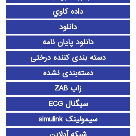
داده كاوي
دانلود
دانلود پايان نامه
دسته بندی کننده درختی
دسته‌بندی نشده
زاب ZAB
سیگنال ECG
سیمولینک simulink
شبکه آدلاین