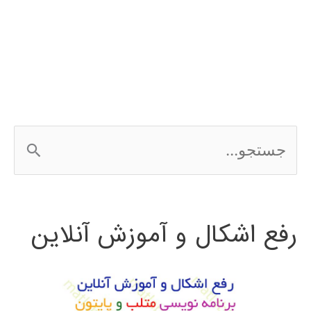
شیمیایی
یا
CRO
ج
س
ت
رفع اشکال و آموزش آنلاین
ج
و
ب