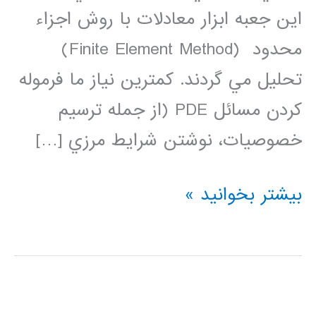
اين جعبه ابزار معادلات با روش اجزاء
محدود (Finite Element Method)
تحليل مي گردند. كمترين نياز ما فرموله
كردن مسائل PDE (از جمله ترسيم
خصوصيات، نوشتن شرايط مرزي […]
حل
بیشتر بخوانید »
معادلات
دیفرانسیل
با
مشتقات