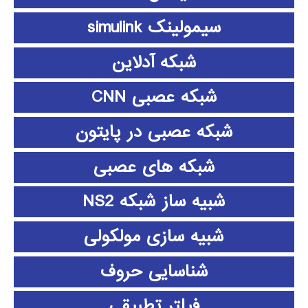
سیمولینک simulink
شبکه آدلاین
شبکه عصبی CNN
شبکه عصبی در پایتون
شبکه های عصبی
شبیه ساز شبکه NS2
شبیه سازی مولکولی
شناسایی حروف
فیلتر تطبیقی