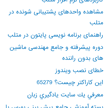
مشاهده واحدهای پشتیبانی شونده در
متلب
راهنمای برنامه نویسی پایتون در متلب
دوره پیشرفته و جامع مهندسی ماشین
های بدون راننده
خطای نصب ویندوز
این کاراکتر چیست؟ 65279
معرفي يك سايت يادگيري زبان
بسته آموزشی جامع پیش بینی بورس با