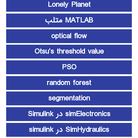
Lonely Planet
MATLAB متلب
optical flow
Otsu’s threshold value
PSO
random forest
segmentation
simElectronics در Simulink
SimHydraulics در simulink