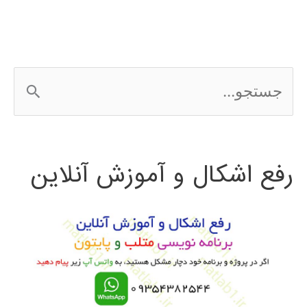
جزئی
PDE
ج
در
س
Matlab
ت
رفع اشکال و آموزش آنلاین
ج
و
ب
ر
ا