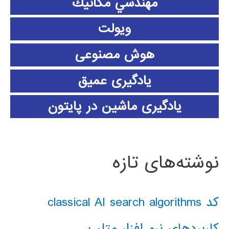
مهندسي مكانيك
ویولت
هوش مصنوعی
یادگیری عمیق
یادگیری ماشین در پایتون
نوشته‌های تازه
کد classical AI search algorithms
کاربردهای نرم افزار متلب