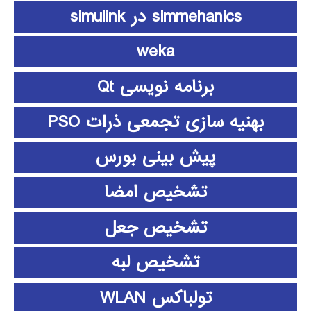
simmehanics در simulink
weka
برنامه نویسی Qt
بهنیه سازی تجمعی ذرات PSO
پیش بینی بورس
تشخیص امضا
تشخیص جعل
تشخیص لبه
تولباکس WLAN