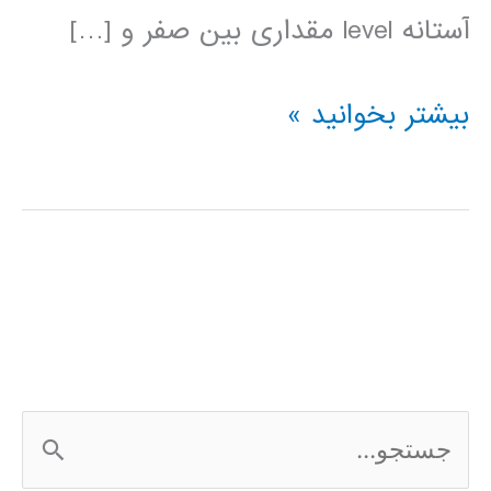
آستانه level مقداری بین صفر و […]
segmentation
بیشتر بخوانید »
مبتنی
بر
آستانه
گذاری
صریح
ج
س