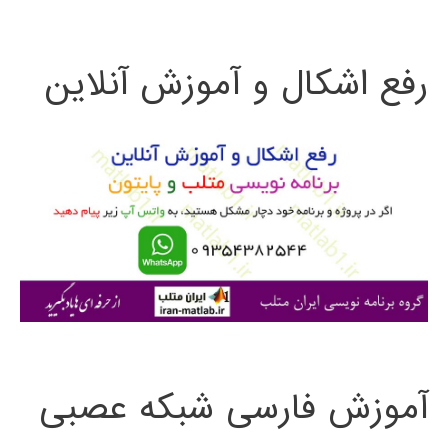
ت
رفع اشکال و آموزش آنلاین
ج
و
ب
ر
ا
ی
:
آموزش فارسی شبکه عصبی