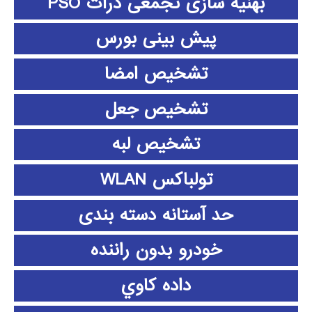
بهنیه سازی تجمعی ذرات PSO
پیش بینی بورس
تشخیص امضا
تشخیص جعل
تشخیص لبه
تولباکس WLAN
حد آستانه دسته بندی
خودرو بدون راننده
داده كاوي