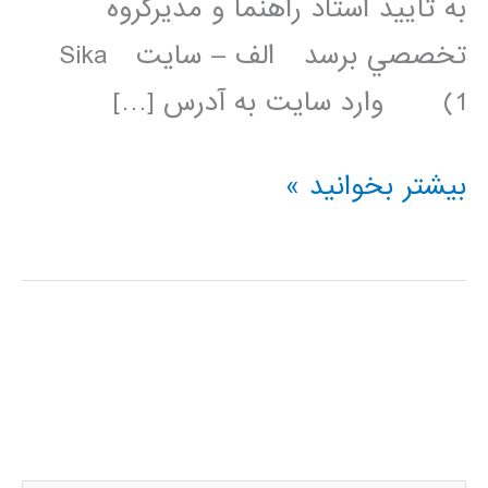
به تأييد استاد راهنما و مديرگروه
تخصصي برسد الف – سايت Sika
1) وارد سايت به آدرس […]
دانلود
بیشتر بخوانید »
فیلم
آموزشی
نحوه
تهیه
پروپوزال
ارشد