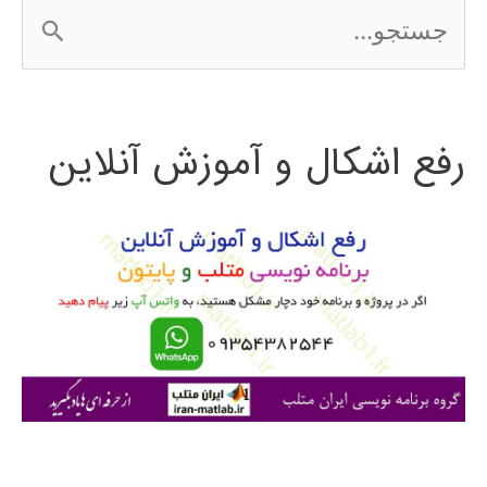
ج
س
ت
رفع اشکال و آموزش آنلاین
ج
و
ب
ر
ا
ی
: