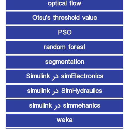
optical flow
Otsu’s threshold value
PSO
random forest
segmentation
simElectronics در Simulink
SimHydraulics در simulink
simmehanics در simulink
weka