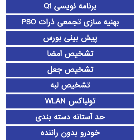
برنامه نویسی Qt
بهنیه سازی تجمعی ذرات PSO
پیش بینی بورس
تشخیص امضا
تشخیص جعل
تشخیص لبه
تولباکس WLAN
حد آستانه دسته بندی
خودرو بدون راننده