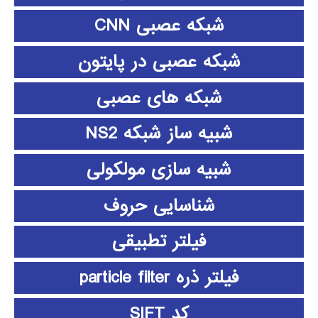
شبکه عصبی CNN
شبکه عصبی در پایتون
شبکه های عصبی
شبیه ساز شبکه NS2
شبیه سازی مولکولی
شناسایی حروف
فیلتر تطبیقی
فیلتر ذره particle filter
کد SIFT