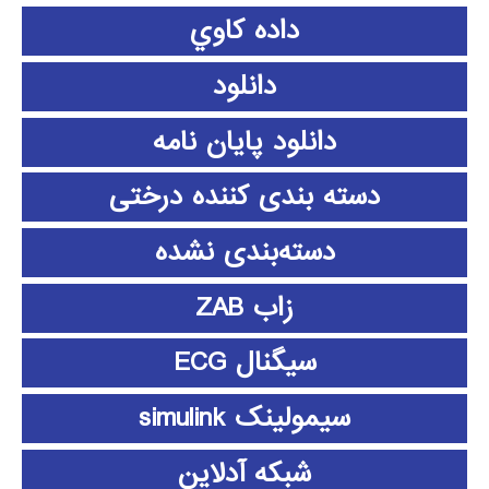
داده كاوي
دانلود
دانلود پايان نامه
دسته بندی کننده درختی
دسته‌بندی نشده
زاب ZAB
سیگنال ECG
سیمولینک simulink
شبکه آدلاین