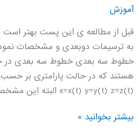
آموزش
قبل از مطالعه ی این پست بهتر است 
x=x(t) y=y(t) z=z(t) البته این مشخصات
آموزش
بیشتر بخوانید »
ترسیم