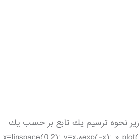
ورات زير نحوه ترسيم يك تابع بر حسب يك
ستقل را نشان مي دهد: » x=linspace(0,2); y=x.*exp(-x); » plot(x,y)