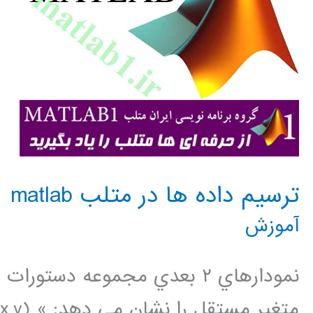
ترسيم داده ها در متلب matlab
آموزش
نمودارهاي ٢ بعدي مجموعه دست
متغير م