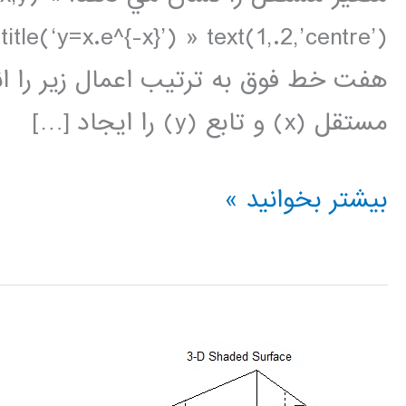
title(‘y=x.e^{-x}’) » text(1,.2,’centre’)
مستقل (x) و تابع (y) را ايجاد […]
ترسيم
بیشتر بخوانید »
داده
ها
در
متلب