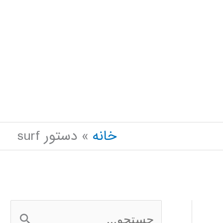
خانه
دستور surf
ج