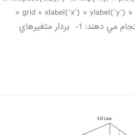
» grid » xlabel(‘x’) » ylabel(‘y’) » 
هفت خط فوق به ترتيب اعمال زير را انجام مي دهند: 1- بردار متغيرهاي