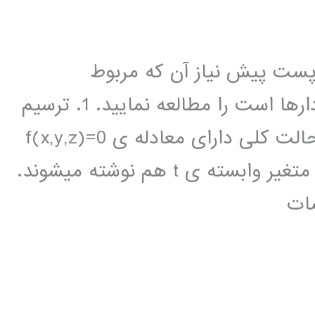
پست پیش نیاز آن که مربوط
به ترسیمات دوبعدی و مشخصات نمودارها است را مطالعه نمایید. 1. ترسیم
خطوط سه بعدی خطوط سه بعدی در حالت کلی دارای معادله ی 0=(f(x,y,z
هستند که در حالت پارامتری بر حسب متغیر وابسته ی t هم نوشته میشوند.