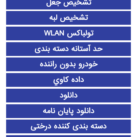
تشخیص جعل
تشخیص لبه
تولباکس WLAN
حد آستانه دسته بندی
خودرو بدون راننده
داده كاوي
دانلود
دانلود پايان نامه
دسته بندی کننده درختی