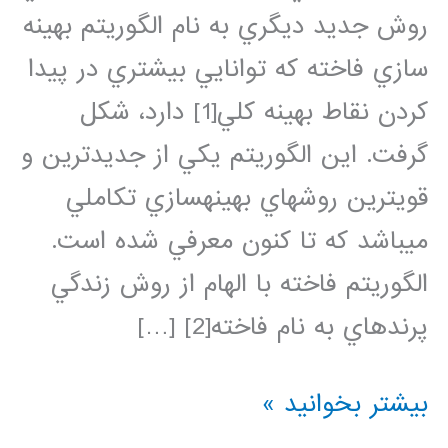
روش جديد ديگري به نام الگوريتم بهينه
سازي فاخته كه توانايي بيشتري در پيدا
كردن نقاط بهينه كلي[1] دارد، شكل
گرفت. اين الگوريتم يكي از جديدترين و
قويترين روشهاي بهينهسازي تكاملي
ميباشد كه تا كنون معرفي شده است.
الگوريتم فاخته با الهام از روش زندگي
پرندهاي به نام فاخته[2] […]
فیلم
بیشتر بخوانید »
آموزش