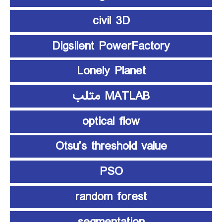
civil 3D
Digsilent PowerFactory
Lonely Planet
MATLAB متلب
optical flow
Otsu’s threshold value
PSO
random forest
segmentation