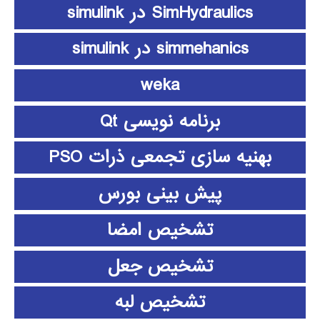
SimHydraulics در simulink
simmehanics در simulink
weka
برنامه نویسی Qt
بهنیه سازی تجمعی ذرات PSO
پیش بینی بورس
تشخیص امضا
تشخیص جعل
تشخیص لبه