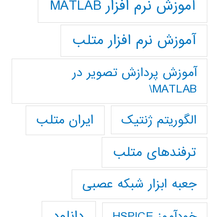
آموزش نرم افزار MATLAB
آموزش نرم افزار متلب
آموزش پردازش تصوير در
MATLAB\
ایران متلب
الگوریتم ژنتیک
ترفندهای متلب
جعبه ابزار شبکه عصبی
دانلود
خودآموز HSPICE