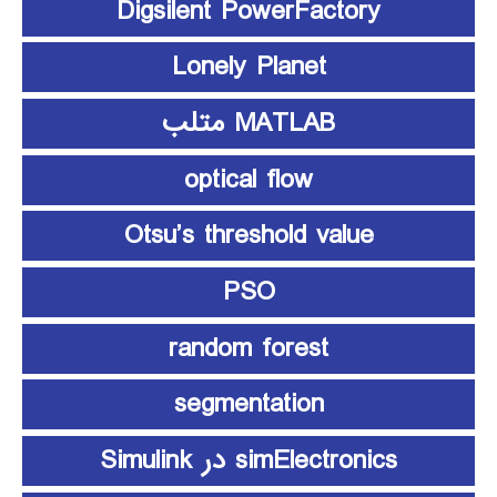
Digsilent PowerFactory
Lonely Planet
MATLAB متلب
optical flow
Otsu’s threshold value
PSO
random forest
segmentation
simElectronics در Simulink