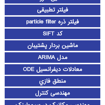
فیلتر تطبیقی
فیلتر ذره particle filter
کد SIFT
ماشین بردار پشتیبان
مدل ARIMA
معادلات دیفرانسیل ODE
منطق فازي
مهندسی کنترل
مهندسی مکانیک در سیمولینک