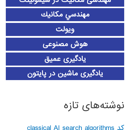
مهندسي مكانيك
ویولت
هوش مصنوعی
یادگیری عمیق
یادگیری ماشین در پایتون
نوشته‌های تازه
کد classical AI search algorithms