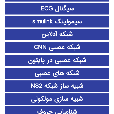
سیگنال ECG
سیمولینک simulink
شبکه آدلاین
شبکه عصبی CNN
شبکه عصبی در پایتون
شبکه های عصبی
شبیه ساز شبکه NS2
شبیه سازی مولکولی
شناسایی حروف