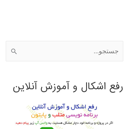
ویدئو
با
فیلتر
ذره
ج
س
ت
رفع اشکال و آموزش آنلاین
ج
و
ب
ر