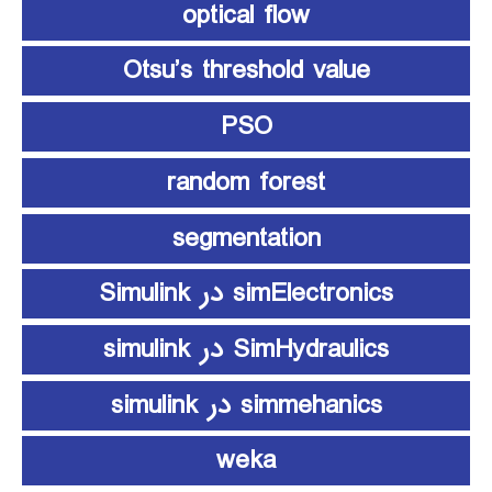
optical flow
Otsu’s threshold value
PSO
random forest
segmentation
simElectronics در Simulink
SimHydraulics در simulink
simmehanics در simulink
weka