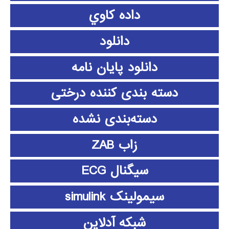
داده كاوي
دانلود
دانلود پايان نامه
دسته بندی کننده درختی
دسته‌بندی نشده
زاب ZAB
سیگنال ECG
سیمولینک simulink
شبکه آدلاین