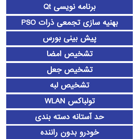
برنامه نویسی Qt
بهنیه سازی تجمعی ذرات PSO
پیش بینی بورس
تشخیص امضا
تشخیص جعل
تشخیص لبه
تولباکس WLAN
حد آستانه دسته بندی
خودرو بدون راننده