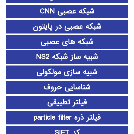
شبکه عصبی CNN
شبکه عصبی در پایتون
شبکه های عصبی
شبیه ساز شبکه NS2
شبیه سازی مولکولی
شناسایی حروف
فیلتر تطبیقی
فیلتر ذره particle filter
کد SIFT