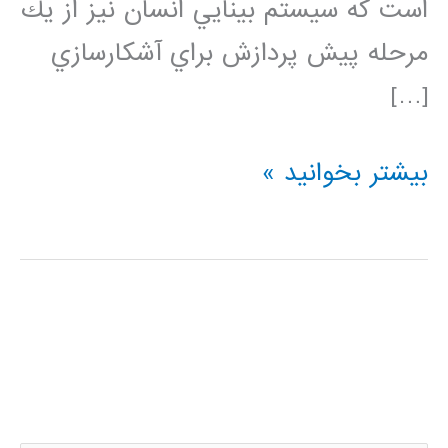
است که سیستم بینايي انسان نیز از يك
مرحله پیش پردازش براي آشکارسازي
[…]
کد
بیشتر بخوانید »
شبکه
عصبی
CNN