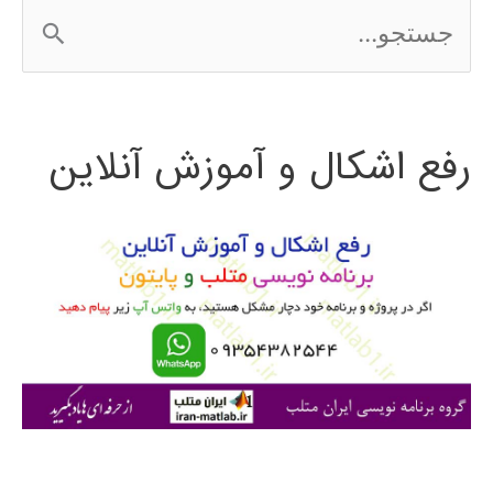
ج
س
ت
رفع اشکال و آموزش آنلاین
ج
و
ب
ر
ا
ی
: