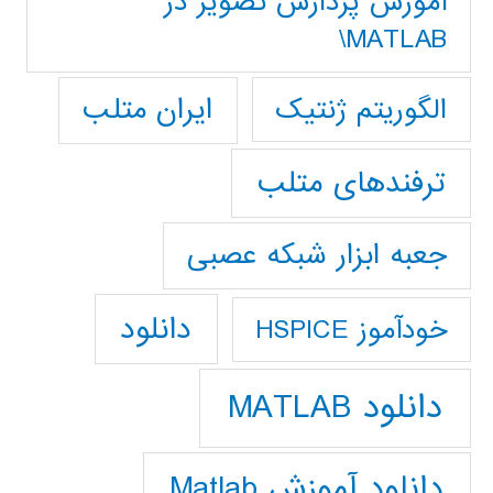
آموزش پردازش تصوير در
MATLAB\
ایران متلب
الگوریتم ژنتیک
ترفندهای متلب
جعبه ابزار شبکه عصبی
دانلود
خودآموز HSPICE
دانلود MATLAB
دانلود آموزش Matlab