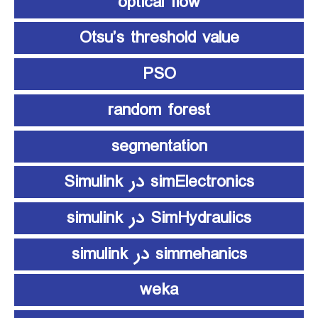
optical flow
Otsu’s threshold value
PSO
random forest
segmentation
simElectronics در Simulink
SimHydraulics در simulink
simmehanics در simulink
weka