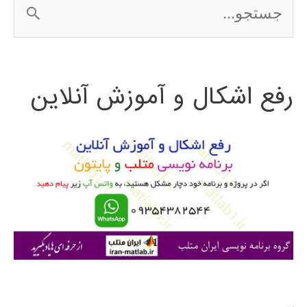
ج
برای
س
کاربرد
ت
مدلسازی
رفع اشکال و آموزش آنلاین
ج
و
ب
ر
ا
ی
: