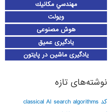
مهندسي مكانيك
ویولت
هوش مصنوعی
یادگیری عمیق
یادگیری ماشین در پایتون
نوشته‌های تازه
کد classical AI search algorithms