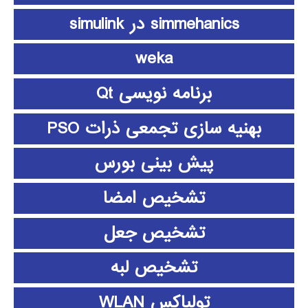
simmehanics در simulink
weka
برنامه نویسی Qt
بهنیه سازی تجمعی ذرات PSO
پیش بینی بورس
تشخیص امضا
تشخیص جعل
تشخیص لبه
تولباکس WLAN