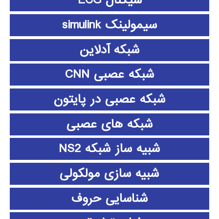
سیگنال ECG
سیمولینک simulink
شبکه آدلاین
شبکه عصبی CNN
شبکه عصبی در پایتون
شبکه های عصبی
شبیه ساز شبکه NS2
شبیه سازی مولکولی
شناسایی حروف