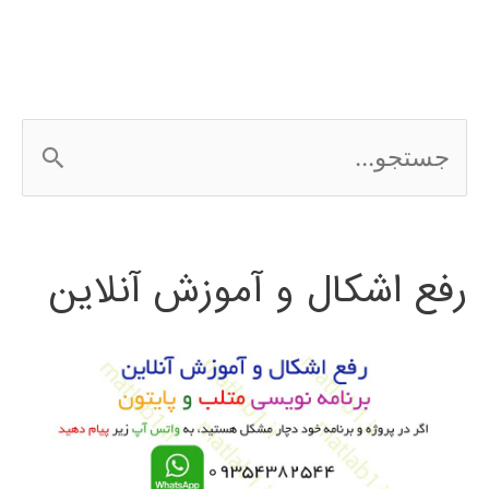
بینی
بورس
با
ج
هوش
س
مصنوعی
ت
رفع اشکال و آموزش آنلاین
ج
و
ب
ر
ا