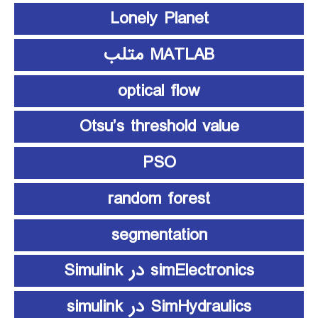
Lonely Planet
MATLAB متلب
optical flow
Otsu’s threshold value
PSO
random forest
segmentation
simElectronics در Simulink
SimHydraulics در simulink