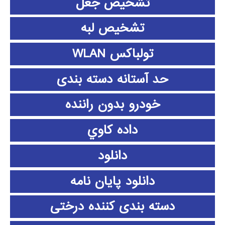
تشخیص جعل
تشخیص لبه
تولباکس WLAN
حد آستانه دسته بندی
خودرو بدون راننده
داده كاوي
دانلود
دانلود پايان نامه
دسته بندی کننده درختی