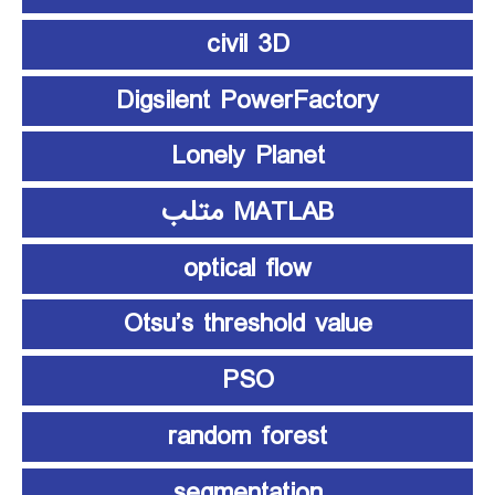
civil 3D
Digsilent PowerFactory
Lonely Planet
MATLAB متلب
optical flow
Otsu’s threshold value
PSO
random forest
segmentation