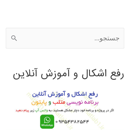
ج
س
ت
رفع اشکال و آموزش آنلاین
ج
و
ب
ر
ا