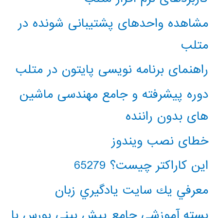
مشاهده واحدهای پشتیبانی شونده در
متلب
راهنمای برنامه نویسی پایتون در متلب
دوره پیشرفته و جامع مهندسی ماشین
های بدون راننده
خطای نصب ویندوز
این کاراکتر چیست؟ 65279
معرفي يك سايت يادگيري زبان
بسته آموزشی جامع پیش بینی بورس با