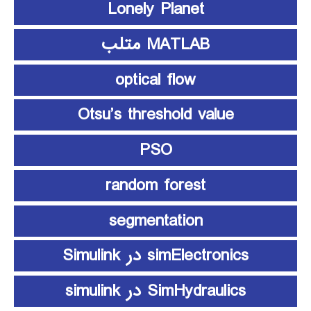
Lonely Planet
MATLAB متلب
optical flow
Otsu’s threshold value
PSO
random forest
segmentation
simElectronics در Simulink
SimHydraulics در simulink