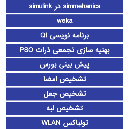
simmehanics در simulink
weka
برنامه نویسی Qt
بهنیه سازی تجمعی ذرات PSO
پیش بینی بورس
تشخیص امضا
تشخیص جعل
تشخیص لبه
تولباکس WLAN