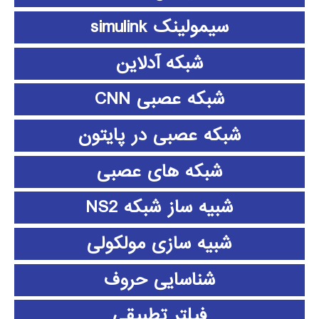
سیمولینک simulink
شبکه آدلاین
شبکه عصبی CNN
شبکه عصبی در پایتون
شبکه های عصبی
شبیه ساز شبکه NS2
شبیه سازی مولکولی
شناسایی حروف
فیلتر تطبیقی