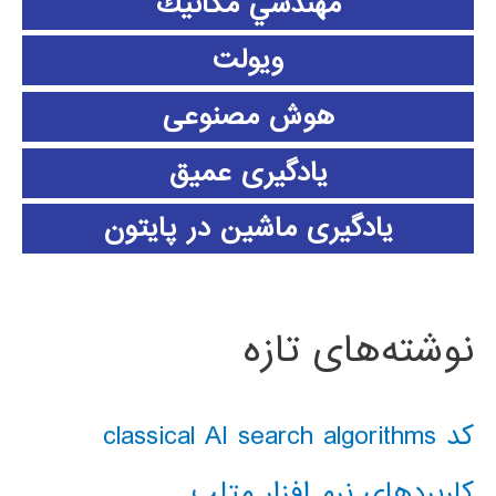
مهندسي مكانيك
ویولت
هوش مصنوعی
یادگیری عمیق
یادگیری ماشین در پایتون
نوشته‌های تازه
کد classical AI search algorithms
کاربردهای نرم افزار متلب