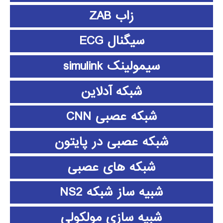
زاب ZAB
سیگنال ECG
سیمولینک simulink
شبکه آدلاین
شبکه عصبی CNN
شبکه عصبی در پایتون
شبکه های عصبی
شبیه ساز شبکه NS2
شبیه سازی مولکولی