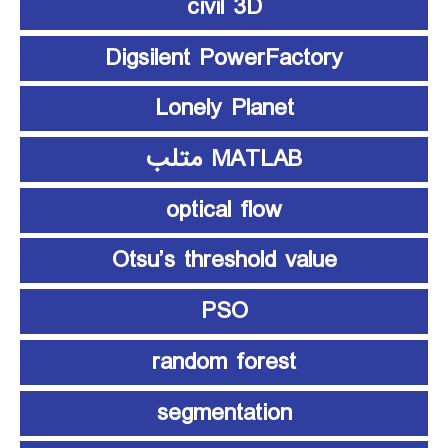
civil 3D
Digsilent PowerFactory
Lonely Planet
MATLAB متلب
optical flow
Otsu’s threshold value
PSO
random forest
segmentation