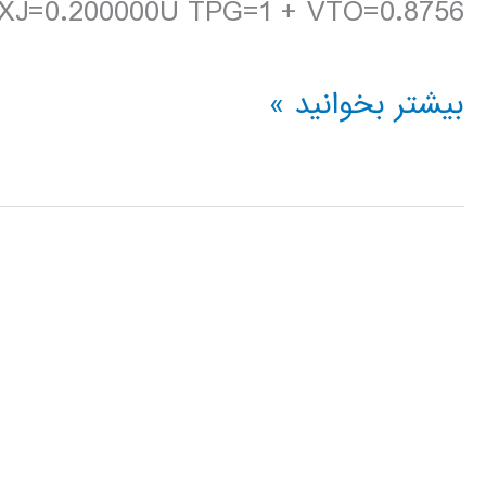
J=0.200000U TPG=1 + VTO=0.8756 […]
شبیه
بیشتر بخوانید »
سازی
اسیلاتور
حلقوی
5
طبقه
با
استفاده