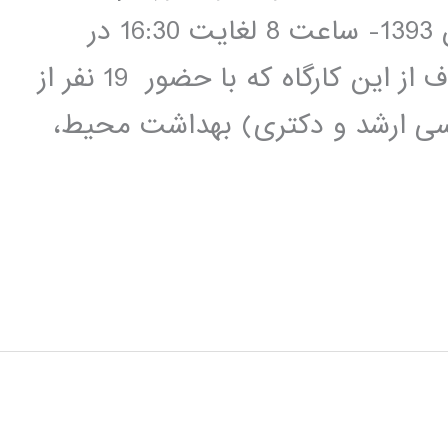
بهينه سازي در تاريخ 18 لغايت 20 آبان 1393- ساعت 8 لغايت 16:30 در
پژوهشکده محيط زيست برگزار شد.هدف از اين کارگاه که با حضور 19 نفر از
سی ارشد و دکتری) بهداشت محيط،