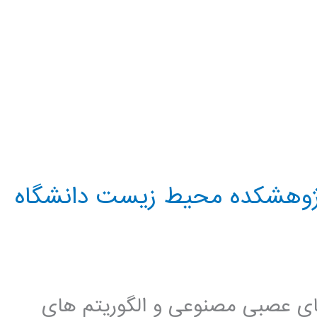
ر پژوهشکده محيط زيست دانشگاه
 های عصبی مصنوعی و الگوريتم های