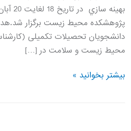
دانشجويان تحصيلات تکميلی (کارشنا
محيط زيست و سلامت در […]
کارگاه
بیشتر بخوانید »
کاربرد
نرم
افزار
متلب