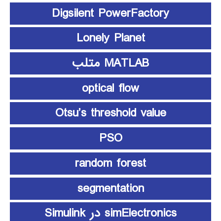
Digsilent PowerFactory
Lonely Planet
MATLAB متلب
optical flow
Otsu’s threshold value
PSO
random forest
segmentation
simElectronics در Simulink