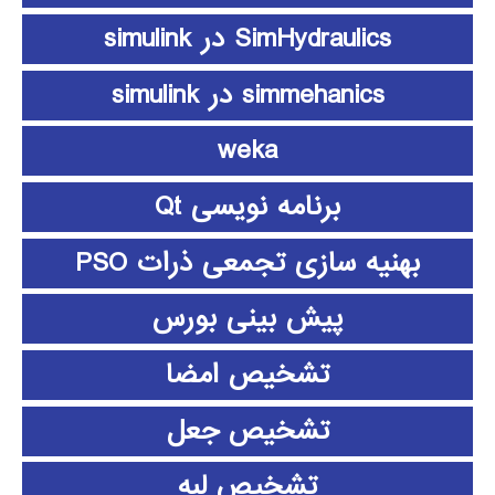
SimHydraulics در simulink
simmehanics در simulink
weka
برنامه نویسی Qt
بهنیه سازی تجمعی ذرات PSO
پیش بینی بورس
تشخیص امضا
تشخیص جعل
تشخیص لبه