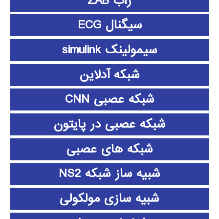
زاب ZAB
سیگنال ECG
سیمولینک simulink
شبکه آدلاین
شبکه عصبی CNN
شبکه عصبی در پایتون
شبکه های عصبی
شبیه ساز شبکه NS2
شبیه سازی مولکولی