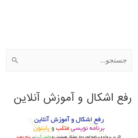
در
پایتون
ج
س
ت
رفع اشکال و آموزش آنلاین
ج
و
ب