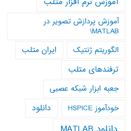
آموزش نرم افزار متلب
آموزش پردازش تصوير در
MATLAB\
ایران متلب
الگوریتم ژنتیک
ترفندهای متلب
جعبه ابزار شبکه عصبی
دانلود
خودآموز HSPICE
دانلود MATLAB