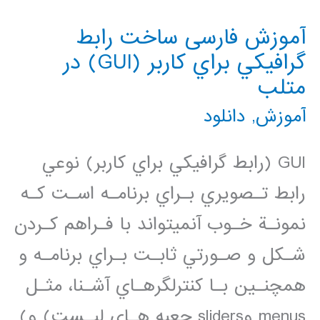
برنامه
آموزش فارسی ساخت رابط
نویسی
گرافيكي براي كاربر (GUI) در
GUI
متلب
در
آموزش
,
دانلود
متلب
GUI (رابط گرافيكي براي كاربر) نوعي
رابط تـصويري بـراي برنامـه اسـت كـه
نمونـة خـوب آنميتواند با فـراهم كـردن
شـكل و صـورتي ثابـت بـراي برنامـه و
همچنـين بـا كنترلگرهـاي آشـنا، مثـل
menus وsliders جعبه هـاي ليـست) و)