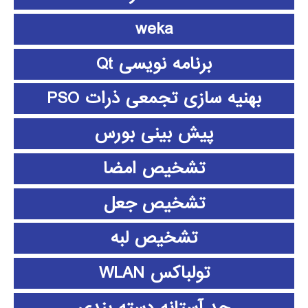
weka
برنامه نویسی Qt
بهنیه سازی تجمعی ذرات PSO
پیش بینی بورس
تشخیص امضا
تشخیص جعل
تشخیص لبه
تولباکس WLAN
حد آستانه دسته بندی