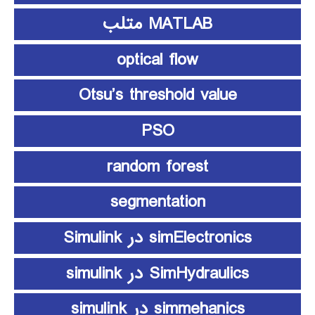
MATLAB متلب
optical flow
Otsu’s threshold value
PSO
random forest
segmentation
simElectronics در Simulink
SimHydraulics در simulink
simmehanics در simulink