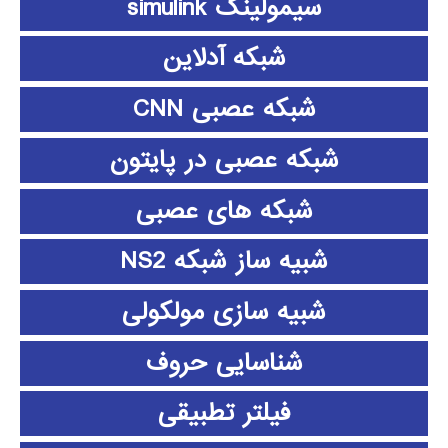
سیمولینک simulink
شبکه آدلاین
شبکه عصبی CNN
شبکه عصبی در پایتون
شبکه های عصبی
شبیه ساز شبکه NS2
شبیه سازی مولکولی
شناسایی حروف
فیلتر تطبیقی