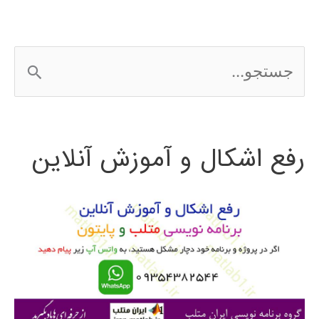
براي
كاربر
ج
(GUI)
س
در
ت
متلب
رفع اشکال و آموزش آنلاین
ج
و
ب
ر
ا
ی