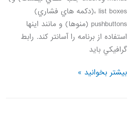
list boxes ،(دكمه هاي فشاري)
pushbuttons (منوها) و مانند اينها
استفاده از برنامه را آسانتر كند. رابط
گرافيكي بايد
آموزش
بیشتر بخوانید »
فارسی
ساخت
رابط
گرافيكي