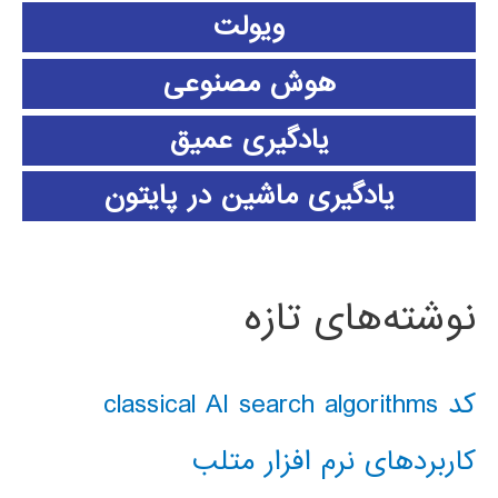
ویولت
هوش مصنوعی
یادگیری عمیق
یادگیری ماشین در پایتون
نوشته‌های تازه
کد classical AI search algorithms
کاربردهای نرم افزار متلب