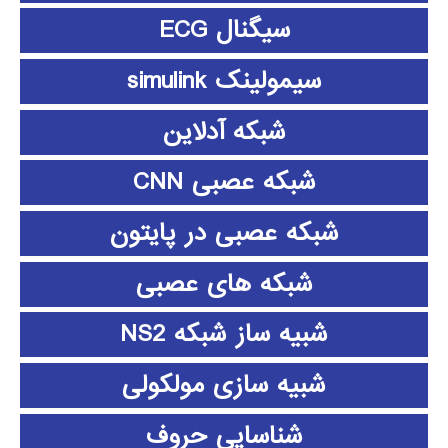
سیگنال ECG
سیمولینک simulink
شبکه آدلاین
شبکه عصبی CNN
شبکه عصبی در پایتون
شبکه های عصبی
شبیه ساز شبکه NS2
شبیه سازی مولکولی
شناسایی حروف