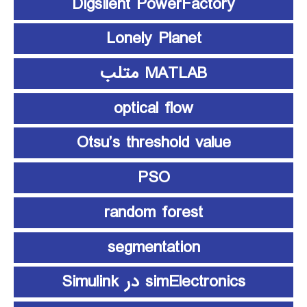
Digsilent PowerFactory
Lonely Planet
MATLAB متلب
optical flow
Otsu’s threshold value
PSO
random forest
segmentation
simElectronics در Simulink