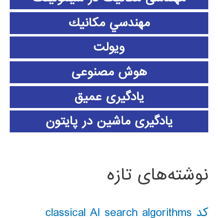
مهندسي مكانيك
ویولت
هوش مصنوعی
یادگیری عمیق
یادگیری ماشین در پایتون
نوشته‌های تازه
کد classical AI search algorithms