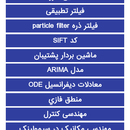
فیلتر تطبیقی
فیلتر ذره particle filter
کد SIFT
ماشین بردار پشتیبان
مدل ARIMA
معادلات دیفرانسیل ODE
منطق فازي
مهندسی کنترل
مهندسی مکانیک در سیمولینک