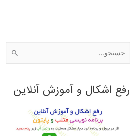
همسایه
ج
س
ت
رفع اشکال و آموزش آنلاین
ج
و
ب
ر