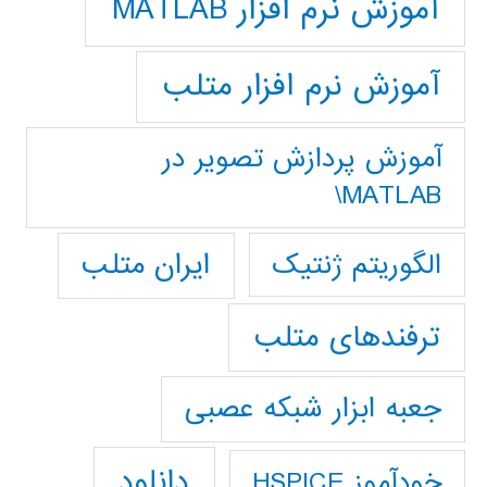
آموزش نرم افزار MATLAB
آموزش نرم افزار متلب
آموزش پردازش تصوير در
MATLAB\
ایران متلب
الگوریتم ژنتیک
ترفندهای متلب
جعبه ابزار شبکه عصبی
دانلود
خودآموز HSPICE