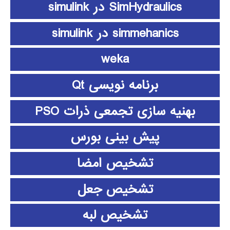
SimHydraulics در simulink
simmehanics در simulink
weka
برنامه نویسی Qt
بهنیه سازی تجمعی ذرات PSO
پیش بینی بورس
تشخیص امضا
تشخیص جعل
تشخیص لبه